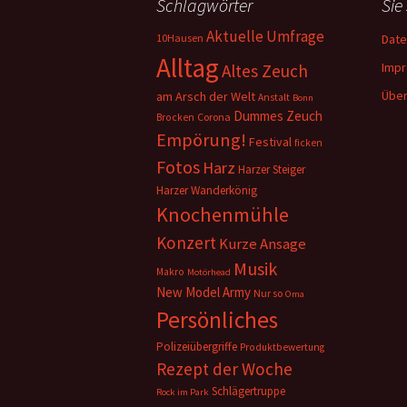
Schlagwörter
Sie
Aktuelle Umfrage
10Hausen
Date
Alltag
Imp
Altes Zeuch
Über
am Arsch der Welt
Anstalt
Bonn
Dummes Zeuch
Corona
Brocken
Empörung!
Festival
ficken
Fotos
Harz
Harzer Steiger
Harzer Wanderkönig
Knochenmühle
Konzert
Kurze Ansage
Musik
Makro
Motörhead
New Model Army
Nur so
Oma
Persönliches
Polizeiübergriffe
Produktbewertung
Rezept der Woche
Schlägertruppe
Rock im Park