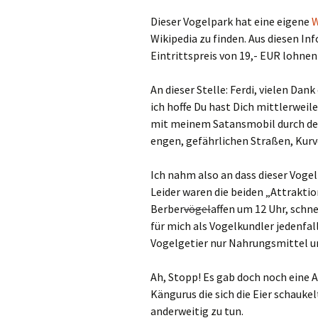
Dieser Vogelpark hat eine eigene
W
Wikipedia zu finden. Aus diesen In
Eintrittspreis von 19,- EUR lohnen
An dieser Stelle: Ferdi, vielen Dan
ich hoffe Du hast Dich mittlerweil
mit meinem Satansmobil durch den
engen, gefährlichen Straßen, Kurv
Ich nahm also an dass dieser Vogel
Leider waren die beiden „Attrakti
Berber
vögel
affen um 12 Uhr, schne
für mich als Vogelkundler jedenfall
Vogelgetier nur Nahrungsmittel un
Ah, Stopp! Es gab doch noch eine 
Kängurus die sich die Eier schauke
anderweitig zu tun.