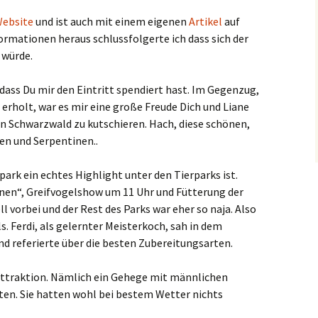
ebsite
und ist auch mit einem eigenen
Artikel
auf
formationen heraus schlussfolgerte ich dass sich der
 würde.
k dass Du mir den Eintritt spendiert hast. Im Gegenzug,
e erholt, war es mir eine große Freude Dich und Liane
 Schwarzwald zu kutschieren. Hach, diese schönen,
en und Serpentinen..
park ein echtes Highlight unter den Tierparks ist.
onen“, Greifvogelshow um 11 Uhr und Fütterung der
ll vorbei und der Rest des Parks war eher so naja. Also
s. Ferdi, als gelernter Meisterkoch, sah in dem
d referierte über die besten Zubereitungsarten.
Attraktion. Nämlich ein Gehege mit männlichen
lten. Sie hatten wohl bei bestem Wetter nichts