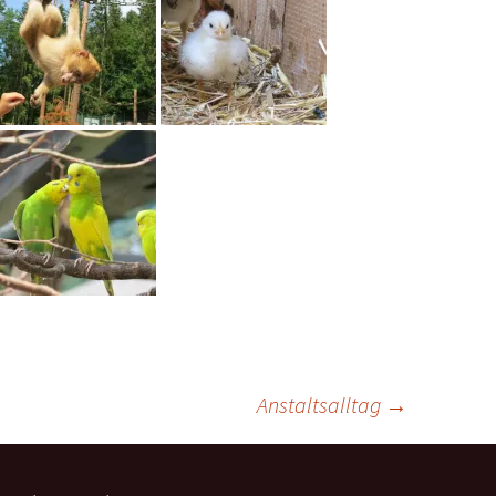
Anstaltsalltag
→