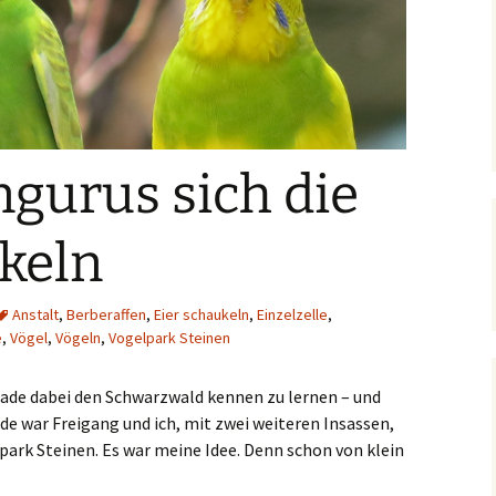
gurus sich die
keln
Anstalt
,
Berberaffen
,
Eier schaukeln
,
Einzelzelle
,
e
,
Vögel
,
Vögeln
,
Vogelpark Steinen
 grade dabei den Schwarzwald kennen zu lernen – und
 war Freigang und ich, mit zwei weiteren Insassen,
park Steinen. Es war meine Idee. Denn schon von klein