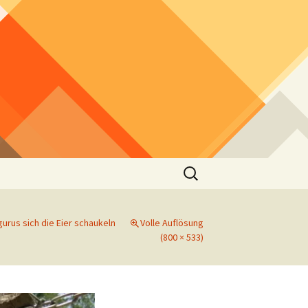
Suchen
nach:
urus sich die Eier schaukeln
Volle Auflösung
(800 × 533)