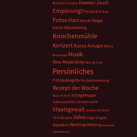
Dummes Zeuch
Corona
Brocken
Empörung!
Festival
ficken
Fotos
Harz
Harzer Steiger
Harzer Wanderkönig
Knochenmühle
Konzert
Kurze Ansage
Makro
Musik
Motörhead
New Model Army
Nur so
Oma
Persönliches
Polizeiübergriffe
Produktbewertung
Rezept der Woche
Schlägertruppe
Rock im Park
Schmackofatz
Schwarzwald
Staatsgewalt
System of a Down
Video
Ukraine
Vögeln
Tod
Vögel
Weihnachten
Wandern
Westerwald
Zehnhausen