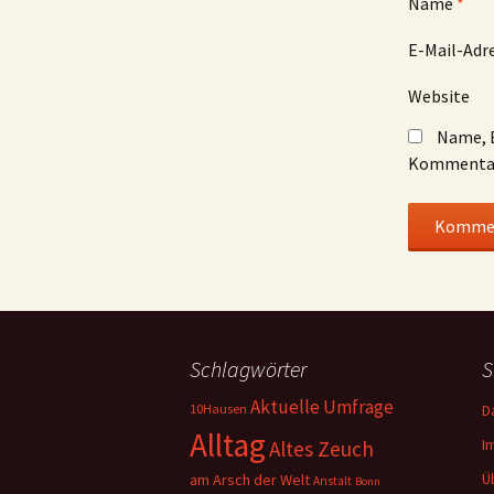
Name
*
E-Mail-Adr
Website
Name, E
Kommentar
Schlagwörter
S
Aktuelle Umfrage
10Hausen
D
Alltag
I
Altes Zeuch
Ü
am Arsch der Welt
Anstalt
Bonn