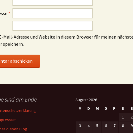
esse
*
-Mail-Adresse und Website in diesem Browser für meinen nächst
 speichern.
ie sind am Ende
August 2026
M
D
M
D
F
S
S
atenschutzerklärung
1
2
mpressum
3
4
5
6
7
8
9
ber diesen Blog