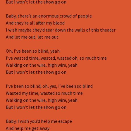
But I won’t let the show go on
Baby, there’s an enormous crowd of people
And they’re all after my blood
I wish maybe they’d tear down the walls of this theater
And let me out, let me out
Oh, I’ve been so blind, yeah
I’ve wasted time, wasted, wasted oh, so much time
Walking on the wire, high wire, yeah
But I won’t let the show go on
I’ve been so blind, oh, yes, I’ve been so blind
Wasted my time, wasted so much time
Walking on the wire, high wire, yeah
But I won’t let the show go on
Baby, I wish you’d help me escape
And help me get away