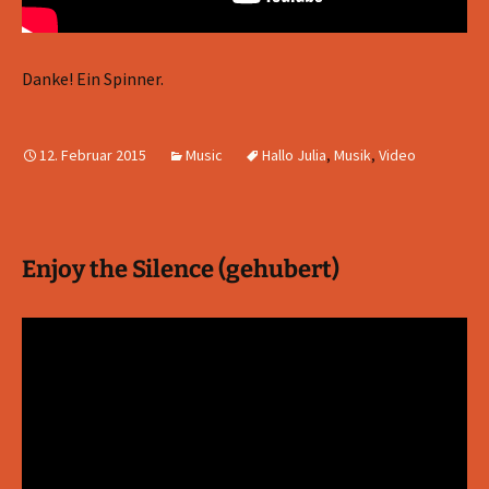
Danke! Ein Spinner.
12. Februar 2015
Music
Hallo Julia
,
Musik
,
Video
Enjoy the Silence (gehubert)