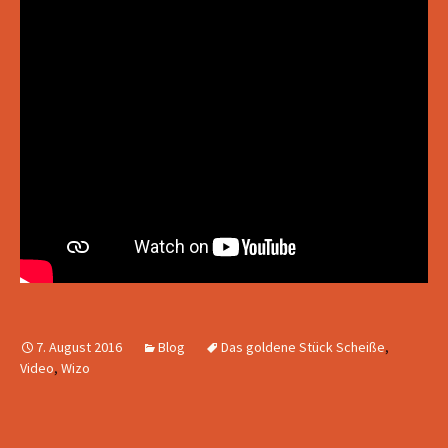
7. August 2016
Blog
Das goldene Stück Scheiße
,
Video
,
Wizo