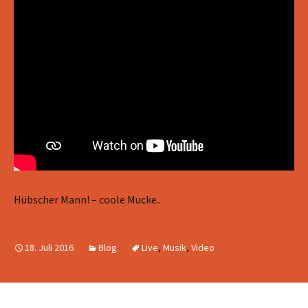
Hübscher Mann! – coole Mucke..
18. Juli 2016
Blog
Live
,
Musik
,
Video