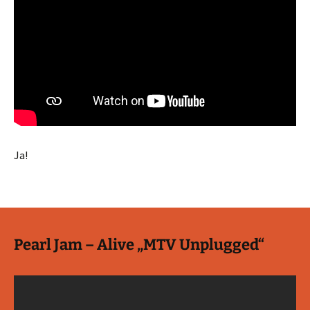
Ja!
Pearl Jam – Alive „MTV Unplugged“