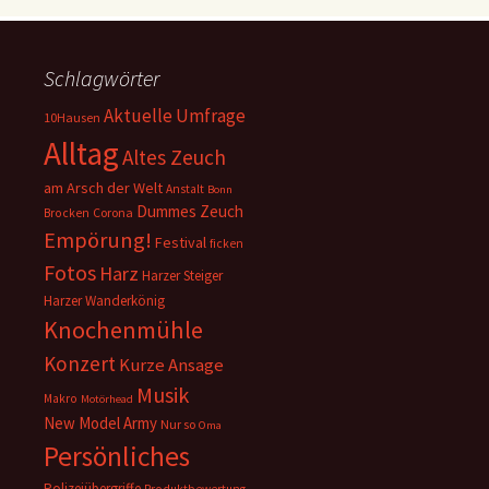
Schlagwörter
Aktuelle Umfrage
10Hausen
Alltag
Altes Zeuch
am Arsch der Welt
Anstalt
Bonn
Dummes Zeuch
Corona
Brocken
Empörung!
Festival
ficken
Fotos
Harz
Harzer Steiger
Harzer Wanderkönig
Knochenmühle
Konzert
Kurze Ansage
Musik
Makro
Motörhead
New Model Army
Nur so
Oma
Persönliches
Polizeiübergriffe
Produktbewertung