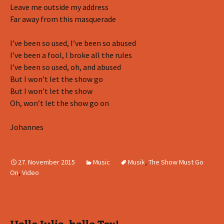
Leave me outside my address
Far away from this masquerade
I’ve been so used, I’ve been so abused
I’ve been a fool, I broke all the rules
I’ve been so used, oh, and abused
But I won’t let the show go
But I won’t let the show
Oh, won’t let the show go on
Johannes
27. November 2015
Music
Musik
,
The Show Must Go
On
,
Video