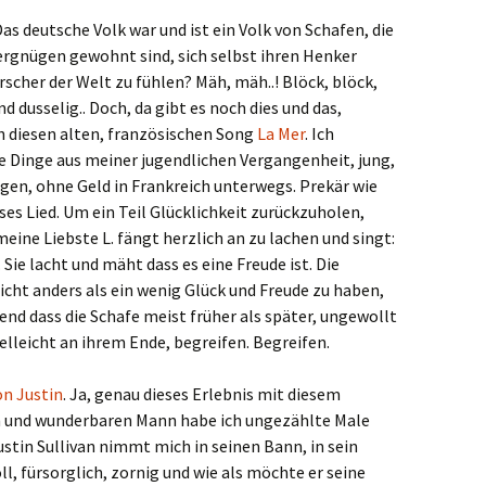
 deutsche Volk war und ist ein Volk von Schafen, die
rgnügen gewohnt sind, sich selbst ihren Henker
rscher der Welt zu fühlen? Mäh, mäh..! Blöck, blöck,
 dusselig.. Doch, da gibt es noch dies und das,
h diesen alten, französischen Song
La Mer
. Ich
e Dinge aus meiner jugendlichen Vergangenheit, jung,
en, ohne Geld in Frankreich unterwegs. Prekär wie
ses Lied. Um ein Teil Glücklichkeit zurückzuholen,
meine Liebste L. fängt herzlich an zu lachen und singt:
. Sie lacht und mäht dass es eine Freude ist. Die
icht anders als ein wenig Glück und Freude zu haben,
end dass die Schafe meist früher als später, ungewollt
leicht an ihrem Ende, begreifen. Begreifen.
n Justin
. Ja, genau dieses Erlebnis mit diesem
n und wunderbaren Mann habe ich ungezählte Male
stin Sullivan nimmt mich in seinen Bann, in sein
l, fürsorglich, zornig und wie als möchte er seine