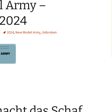
l Army –
 2024
2024
,
New Model Army
,
Unbroken
acht das Schaf.