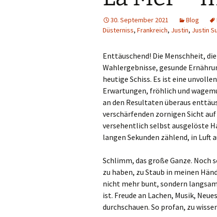
30. September 2021
Blog
Düsterniss
,
Frankreich
,
Justin
,
Justin Su
Enttäuschend! Die Menschheit, di
Wahlergebnisse, gesunde Ernährung
heutige Schiss. Es ist eine unvoll
Erwartungen, fröhlich und wagem
an den Resultaten überaus enttäus
verschärfenden zornigen Sicht auf 
versehentlich selbst ausgelöste H
langen Sekunden zählend, in Luft a
Schlimm, das große Ganze. Noch sch
zu haben, zu Staub in meinen Händ
nicht mehr bunt, sondern langsam
ist. Freude an Lachen, Musik, Neue
durchschauen. So profan, zu wissen