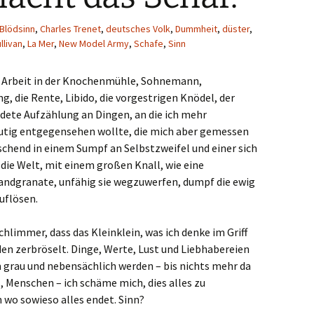
Blödsinn
,
Charles Trenet
,
deutsches Volk
,
Dummheit
,
düster
,
llivan
,
La Mer
,
New Model Army
,
Schafe
,
Sinn
e Arbeit in der Knochenmühle, Sohnemann,
, die Rente, Libido, die vorgestrigen Knödel, der
endete Aufzählung an Dingen, an die ich mehr
utig entgegensehen wollte, die mich aber gemessen
chend in einem Sumpf an Selbstzweifel und einer sich
die Welt, mit einem großen Knall, wie eine
andgranate, unfähig sie wegzuwerfen, dumpf die ewig
uflösen.
limmer, dass das Kleinklein, was ich denke im Griff
en zerbröselt. Dinge, Werte, Lust und Liebhabereien
 grau und nebensächlich werden – bis nichts mehr da
s, Menschen – ich schäme mich, dies alles zu
 wo sowieso alles endet. Sinn?