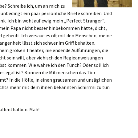
be? Schreibe ich, um an mich zu
 unbedingt ein paar persönliche Briefe schreiben. Und
nk. Ich bin wohl auf ewig mein „Perfect Stranger“.
 mein Papa nicht besser hinbekommen hätte, dicht,
d geheult. Ich versaue es oft mit den Menschen, meine
ngenheit lässt sich schwer im Griff behalten.
einem großen Theater, nie endende Aufführungen, die
icht sein will, aber viehisch den Regieanweisungen
lbst kommen. Wie wahre ich den Tünch? Oder soll ich
es egal ist? Können die Mitmenschen das Tier
t? In die Hölle, in einen grausamen und unsäglichen
nichts mehr mit dem ihnen bekannten Schirrmi zu tun
allenthalben. Mäh!