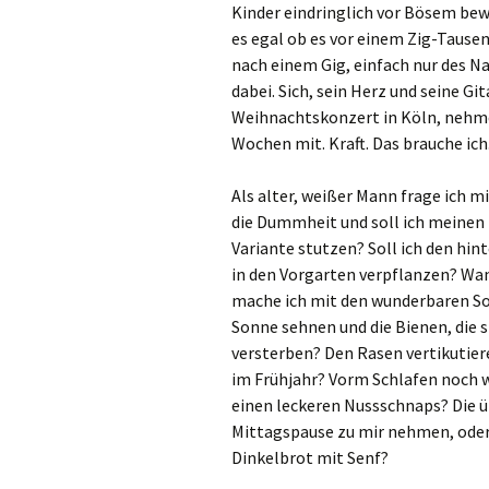
Kinder eindringlich vor Bösem bewa
es egal ob es vor einem Zig-Tause
nach einem Gig, einfach nur des Na
dabei. Sich, sein Herz und seine G
Weihnachtskonzert in Köln, nehme 
Wochen mit. Kraft. Das brauche ich
Als alter, weißer Mann frage ich mi
die Dummheit und soll ich meinen B
Variante stutzen? Soll ich den hi
in den Vorgarten verpflanzen? Wa
mache ich mit den wunderbaren So
Sonne sehnen und die Bienen, die 
versterben? Den Rasen vertikutier
im Frühjahr? Vorm Schlafen noch w
einen leckeren Nussschnaps? Die ü
Mittagspause zu mir nehmen, oder 
Dinkelbrot mit Senf?