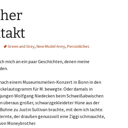
cher
takt
Green and Grey
,
New Model Army
,
Persönliches
 ich mich an ein paar Geschichten, denen meine
den.
f nach einem Museumsmeilen-Konzert in Bonn in den
ckelautogramm für M. bewegte. Oder damals in
den jungen Wolfgang Niedecken beim Schweißabwischen
ein überaus großer, schwarzgekleideter Hüne aus der
Bühne zu Justin Sullivan brachte, mit dem ich lachte.
nlernte, der draußen genussvoll eine Ziggi schmauchte,
 von Moneybrother.