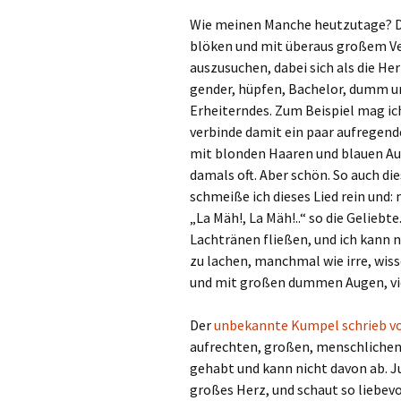
Wie meinen Manche heutzutage? Das
blöken und mit überaus großem Ve
auszusuchen, dabei sich als die Her
gender, hüpfen, Bachelor, dumm und
Erheiterndes. Zum Beispiel mag ic
verbinde damit ein paar aufregend
mit blonden Haaren und blauen Aug
damals oft. Aber schön. So auch die
schmeiße ich dieses Lied rein und: 
„La Mäh!, La Mäh!..“ so die Geliebte
Lachtränen fließen, und ich kann n
zu lachen, manchmal wie irre, wiss
und mit großen dummen Augen, viel
Der
unbekannte Kumpel schrieb vo
aufrechten, großen, menschliche
gehabt und kann nicht davon ab. Ju
großes Herz, und schaut so liebevol