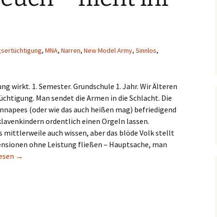
gsertüchtigung
,
MNA
,
Narren
,
New Model Army
,
Sinnlos
,
ng wirkt. 1. Semester. Grundschule 1. Jahr. Wir Älteren
üchtigung. Man sendet die Armen in die Schlacht. Die
nnapees (oder wie das auch heißen mag) befriedigend
Sklavenkindern ordentlich einen Orgeln lassen.
s mittlerweile auch wissen, aber das blöde Volk stellt
Pensionen ohne Leistung fließen – Hauptsache, man
gt euch – flieht ihr Narren!
lesen
→