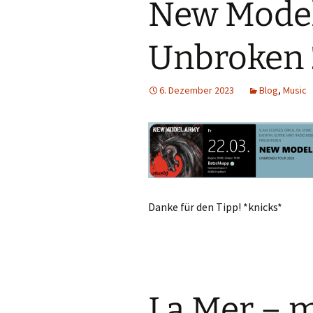
New Mode
Unbroken
6. Dezember 2023
Blog
,
Music
Danke für den Tipp! *knicks*
La Mer – m