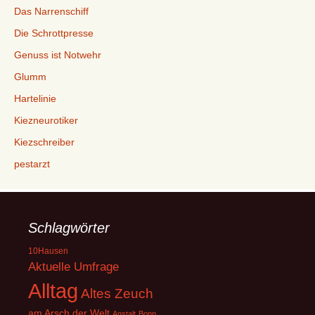
Das Narrenschiff
Die Schrottpresse
Genuss ist Notwehr
Glumm
Hartelinie
Kiezneurotiker
Kiezschreiber
pestarzt
Schlagwörter
10Hausen
Aktuelle Umfrage
Alltag
Altes Zeuch
am Arsch der Welt
Anstalt
Bonn