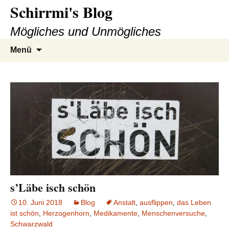
Schirrmi's Blog
Zum
Inhalt
Mögliches und Unmögliches
springen
Suchen
Menü
nach:
s’Läbe isch schön
10. Juni 2018
Blog
Anstalt
,
ausflippen
,
das Leben
ist schön
,
Herzogenhorn
,
Medikamente
,
Menschenversuche
,
Schwarzwald