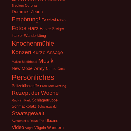
Corona
Brocken
Dummes Zeuch
Empörung!
Festival
ficken
Fotos
Harz
Harzer Steiger
Harzer Wanderkönig
Knochenmühle
Konzert
Kurze Ansage
Musik
Makro
Motörhead
New Model Army
Nur so
Oma
Persönliches
Polizeiübergriffe
Produktbewertung
Rezept der Woche
Schlägertruppe
Rock im Park
Schmackofatz
Schwarzwald
Staatsgewalt
Ukraine
System of a Down
Tod
Video
Wandern
Vögeln
Vögel