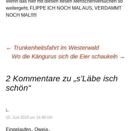
Wenn das hier mit diesen fiesen Menschenversuchen so
weitergeht, FLIPPE ICH NOCH MAL AUS, VERDAMMT
NOCH MAL!!!!!
Beitragsnavigation
←
Trunkenheitsfahrt im Westerwald
Wo die Kängurus sich die Eier schaukeln
→
2 Kommentare zu „
s’Läbe isch
schön
“
L.
10. Juni 2018 um 14:48 Uhr
Eingelaufen.. Oweia..