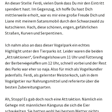
An dieser Stelle: Ferdi, vielen Dank dass Du mir den Eintritt
spendiert hast. Im Gegenzug, ich hoffe Du hast Dich
mittlerweile erholt, war es mir eine große Freude Dich und
Liane mit meinem Satansmobil durch den Schwarzwald zu
kutschieren. Hach, diese schönen, engen, gefährlichen
Straßen, Kurven und Serpentinen..
Ich nahm also an dass dieser Vogelpark ein echtes
Highlight unter den Tierparks ist. Leider waren die beiden
„Attraktionen“, Greifvogelshow um 11 Uhr und Fütterung
der Berber
vögel
affen um 12 Uhr, schnell vorbei und der Rest
des Parks war eher so naja. Also für mich als Vogelkundler
jedenfalls. Ferdi, als gelernter Meisterkoch, sah in dem
Vogelgetier nur Nahrungsmittel und referierte über die
besten Zubereitungsarten.
Ah, Stopp! Es gab doch noch eine Attraktion. Nämlich ein
Gehege mit männlichen Kängurus die sich die Eier
schaukelten. Sie hatten wohl bei bestem Wetter nichts