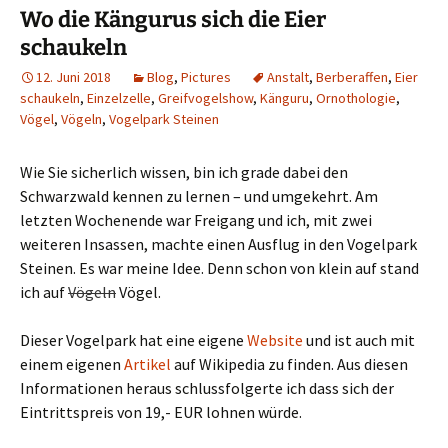
Wo die Kängurus sich die Eier
schaukeln
12. Juni 2018
Blog
,
Pictures
Anstalt
,
Berberaffen
,
Eier
schaukeln
,
Einzelzelle
,
Greifvogelshow
,
Känguru
,
Ornothologie
,
Vögel
,
Vögeln
,
Vogelpark Steinen
Wie Sie sicherlich wissen, bin ich grade dabei den
Schwarzwald kennen zu lernen – und umgekehrt. Am
letzten Wochenende war Freigang und ich, mit zwei
weiteren Insassen, machte einen Ausflug in den Vogelpark
Steinen. Es war meine Idee. Denn schon von klein auf stand
ich auf
Vögeln
Vögel.
Dieser Vogelpark hat eine eigene
Website
und ist auch mit
einem eigenen
Artikel
auf Wikipedia zu finden. Aus diesen
Informationen heraus schlussfolgerte ich dass sich der
Eintrittspreis von 19,- EUR lohnen würde.