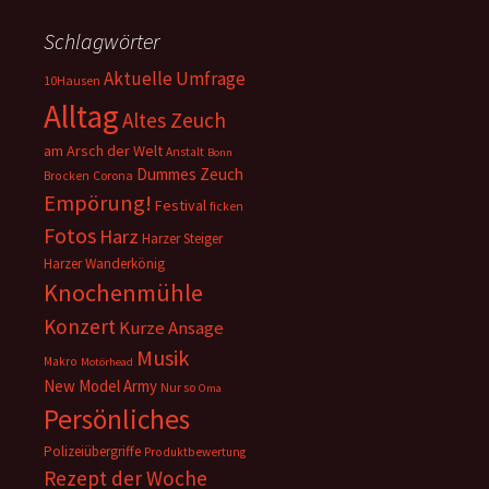
Schlagwörter
Aktuelle Umfrage
10Hausen
Alltag
Altes Zeuch
am Arsch der Welt
Anstalt
Bonn
Dummes Zeuch
Corona
Brocken
Empörung!
Festival
ficken
Fotos
Harz
Harzer Steiger
Harzer Wanderkönig
Knochenmühle
Konzert
Kurze Ansage
Musik
Makro
Motörhead
New Model Army
Nur so
Oma
Persönliches
Polizeiübergriffe
Produktbewertung
Rezept der Woche