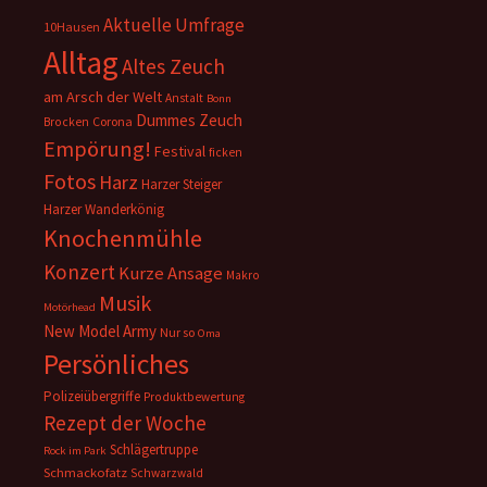
Aktuelle Umfrage
10Hausen
Alltag
Altes Zeuch
am Arsch der Welt
Anstalt
Bonn
Dummes Zeuch
Corona
Brocken
Empörung!
Festival
ficken
Fotos
Harz
Harzer Steiger
Harzer Wanderkönig
Knochenmühle
Konzert
Kurze Ansage
Makro
Musik
Motörhead
New Model Army
Nur so
Oma
Persönliches
Polizeiübergriffe
Produktbewertung
Rezept der Woche
Schlägertruppe
Rock im Park
Schmackofatz
Schwarzwald