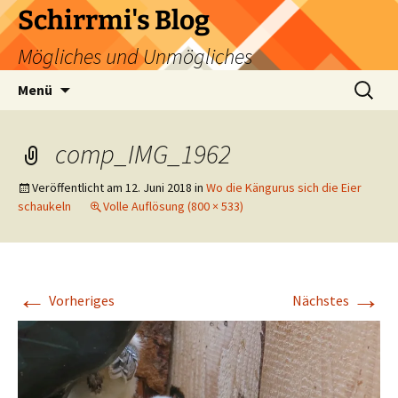
Zum
Schirrmi's Blog
Inhalt
Mögliches und Unmögliches
springen
Suchen
Menü
nach:
comp_IMG_1962
Veröffentlicht am
12. Juni 2018
in
Wo die Kängurus sich die Eier
schaukeln
Volle Auflösung (800 × 533)
←
→
Vorheriges
Nächstes