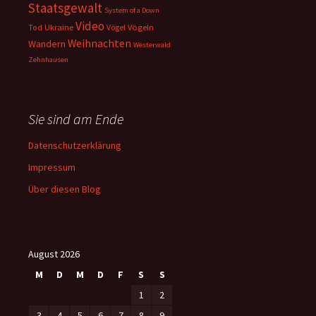
Staatsgewalt
System of a Down
Video
Ukraine
Vögeln
Tod
Vögel
Weihnachten
Wandern
Westerwald
Zehnhausen
Sie sind am Ende
Datenschutzerklärung
Impressum
Über diesen Blog
August 2026
M
D
M
D
F
S
S
1
2
3
4
5
6
7
8
9