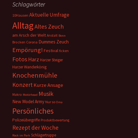
Schlagwörter
Aktuelle Umfrage
10Hausen
Alltag
Altes Zeuch
am Arsch der Welt
Anstalt
Bonn
Dummes Zeuch
Corona
Brocken
Empörung!
Festival
ficken
Fotos
Harz
Harzer Steiger
Harzer Wanderkönig
Knochenmühle
Konzert
Kurze Ansage
Musik
Makro
Motörhead
New Model Army
Nur so
Oma
Persönliches
Polizeiübergriffe
Produktbewertung
Rezept der Woche
Schlägertruppe
Rock im Park