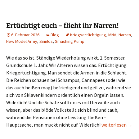
Ertüchtigt euch – flieht ihr Narren!
6. Februar 2026
Blog
Kriegsertüchtigung
,
MNA
,
Narren
,
New Model Army
,
Sinnlos
,
Smashing Pump
Wie das so ist. Ständige Wiederholung wirkt. 1. Semester.
Grundschule 1. Jahr. Wir Älteren wissen das. Ertüchtigung.
Kriegertüchtigung. Man sendet die Armen in die Schlacht.
Die Reichen schauen bei Schampus, Cannapees (oder wie
das auch heißen mag) befriedigend und geil zu, während sie
sich von Sklavenkindern ordentlich einen Orgeln lassen.
Widerlich! Und die Schafe sollten es mittlerweile auch
wissen, aber das blöde Volk stellt sich blind und taub,
während die Pensionen ohne Leistung fließen –
Ertüchtigt euch – 
Hauptsache, man muckt nicht auf. Widerlich!
weiterlesen
→