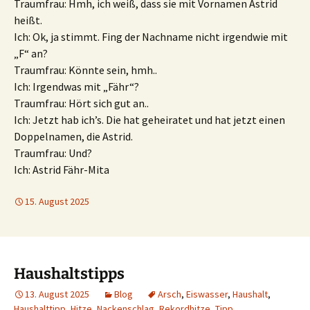
Traumfrau: Hmh, ich weiß, dass sie mit Vornamen Astrid
heißt.
Ich: Ok, ja stimmt. Fing der Nachname nicht irgendwie mit
„F“ an?
Traumfrau: Könnte sein, hmh..
Ich: Irgendwas mit „Fähr“?
Traumfrau: Hört sich gut an..
Ich: Jetzt hab ich’s. Die hat geheiratet und hat jetzt einen
Doppelnamen, die Astrid.
Traumfrau: Und?
Ich: Astrid Fähr-Mita
15. August 2025
Haushaltstipps
13. August 2025
Blog
Arsch
,
Eiswasser
,
Haushalt
,
Haushalttipp
,
Hitze
,
Nackenschlag
,
Rekordhitze
,
Tipp