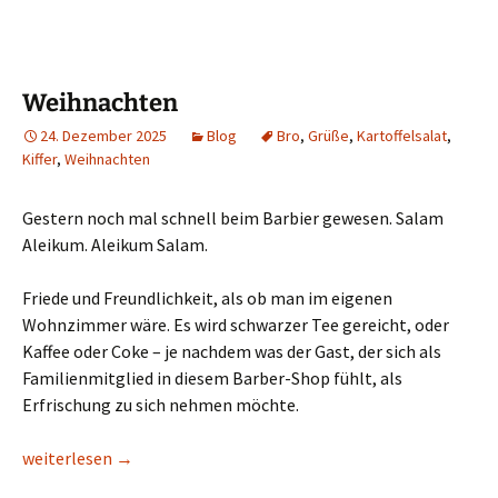
Weihnachten
24. Dezember 2025
Blog
Bro
,
Grüße
,
Kartoffelsalat
,
Kiffer
,
Weihnachten
Gestern noch mal schnell beim Barbier gewesen. Salam
Aleikum. Aleikum Salam.
Friede und Freundlichkeit, als ob man im eigenen
Wohnzimmer wäre. Es wird schwarzer Tee gereicht, oder
Kaffee oder Coke – je nachdem was der Gast, der sich als
Familienmitglied in diesem Barber-Shop fühlt, als
Erfrischung zu sich nehmen möchte.
Weihnachten
weiterlesen
→