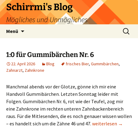
Zum
Schirrmi's Blog
Inhalt
Mögliches und Unmögliches
springen
Suchen
Menü
nach:
1:0 für Gummibärchen Nr. 6
22. April 2026
Blog
frisches Bier
,
Gummibärchen
,
Zahnarzt
,
Zahnkrone
Manchmal abends vor der Glotze, gönne ich mir eine
Handvoll Gummibärchen. Letzten Sonntag leider mit
Folgen. Gummibärchen Nr. 6, rot wie der Teufel, zog mir
eine Zahnkrone im rechten unteren Zahnbackenbereich
raus. Für die Mitlesenden, die es noch genauer wissen wollen
1:0 für Gummibärchen 
– es handelt sich um die Zähne 46 und 47.
weiterlesen
→