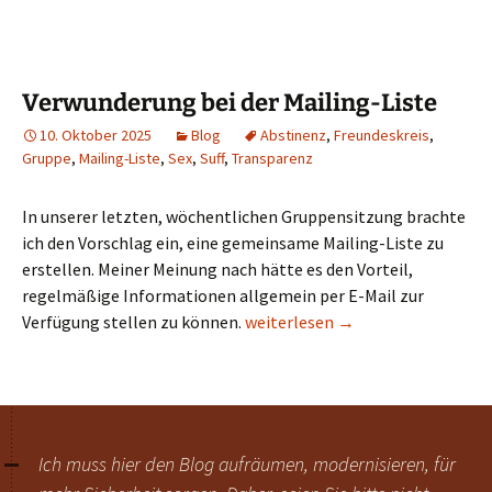
Verwunderung bei der Mailing-Liste
10. Oktober 2025
Blog
Abstinenz
,
Freundeskreis
,
Gruppe
,
Mailing-Liste
,
Sex
,
Suff
,
Transparenz
In unserer letzten, wöchentlichen Gruppensitzung brachte
ich den Vorschlag ein, eine gemeinsame Mailing-Liste zu
erstellen. Meiner Meinung nach hätte es den Vorteil,
regelmäßige Informationen allgemein per E-Mail zur
Verwunderung bei der Mailing-Li
Verfügung stellen zu können.
weiterlesen
→
Ich muss hier den Blog aufräumen, modernisieren, für