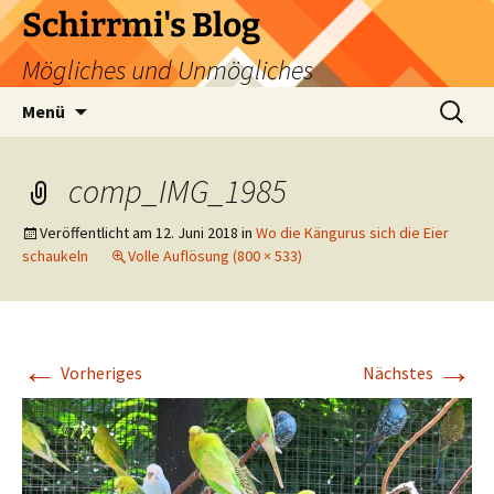
Zum
Schirrmi's Blog
Inhalt
Mögliches und Unmögliches
springen
Suchen
Menü
nach:
comp_IMG_1985
Veröffentlicht am
12. Juni 2018
in
Wo die Kängurus sich die Eier
schaukeln
Volle Auflösung (800 × 533)
←
→
Vorheriges
Nächstes