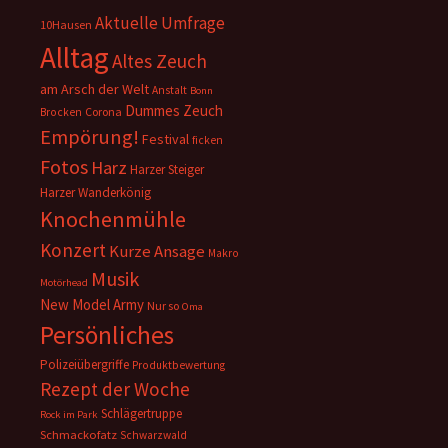
Aktuelle Umfrage
10Hausen
Alltag
Altes Zeuch
am Arsch der Welt
Anstalt
Bonn
Dummes Zeuch
Corona
Brocken
Empörung!
Festival
ficken
Fotos
Harz
Harzer Steiger
Harzer Wanderkönig
Knochenmühle
Konzert
Kurze Ansage
Makro
Musik
Motörhead
New Model Army
Nur so
Oma
Persönliches
Polizeiübergriffe
Produktbewertung
Rezept der Woche
Schlägertruppe
Rock im Park
Schmackofatz
Schwarzwald