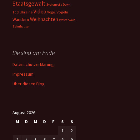
Staatsgewalt
System of a Down
Video
Ukraine
Vögeln
Tod
Vögel
Weihnachten
Wandern
Westerwald
Zehnhausen
Sie sind am Ende
Datenschutzerklärung
Impressum
Über diesen Blog
August 2026
M
D
M
D
F
S
S
1
2
3
4
5
6
7
8
9