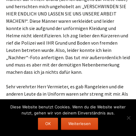
und herrschten mich ungehobelt an: „VERSCHWINDEN SIE
HIER ENDLICH UND LASSEN SIE UNS UNSERE ARBEIT
MACHEN!“. Diese Männer waren verkleidet und leider
konnte ich sie aufgrund der unförmigen Kleidung und
Helme nicht identifizieren. Ich zog lieber den Kürzeren und
rief die Polizei weil IHR Grund und Boden von fremden
Leuten betreten wurde. Also, leider konnte ich kein
„Nachher“-Foto anfertigen. Das tut mir außerordenlich leid
und muss es aber mit der demütigen Nebenbemerkung
machen dass ich ja nichts dafür kann.
Sehr verehrter Herr Vermieter, es gab Rangeleien und die
anderen Leute da in Uniform waren sehr streng mit mir. Als
ich dann aber (aus-) sagte dass mir diese Hütte schon
Diese Website benutzt Cookies. Wenn du die Website weiter
immer suspekt vorkam und Sie, entschuldigen Sie bitte,
nutzt, gehen wir von deinem Einverständnis aus.
schon immer gerne mit „Flüssigkeiten“ hantierten, dann
wurden meine Handfesseln ein wenig gelockert.
OK
Weiterlesen