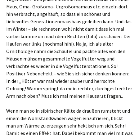
Maus, Oma- Großoma- Urgroßomamaus etc. einzeln dort
hin verbracht, angehäuft, so dass ein schönes und
liebevolles Generationenmaushaus gedeihen kann. Und das
im Winter – sie rechneten wohl nicht damit dass ich mal
vorbei komme um nach dem Rechten (hihi) zu schauen. Der
Haufen war links (nochmal hihi). Na ja, ich als alter
Ornithologe nahm die Schaufel und packte alles von den
Mäusen mühsam gesammelte Vogelfutter weg und
verbrachte es wieder in die Vogelfutterstationen. So!
Positiver Nebeneffekt – wie Sie sich sicher denken können:
In der „Hütte“ war mal wieder sauber und herrschte
Ordnung! Warum springt da mein rechter, durchgestreckter
Arm nach oben? Muss ich mal meinen Hausarzt fragen..
Wenn man so in sibirischer Kälte da draußen rumsteht und
einem die Wohlstandswaden wagen einzufrieren, blickt
man um Wärme zu erzeugen sehr hektisch um sich. Sehr!
Damit es einen Effekt hat. Dabei bekommt man viel mit was