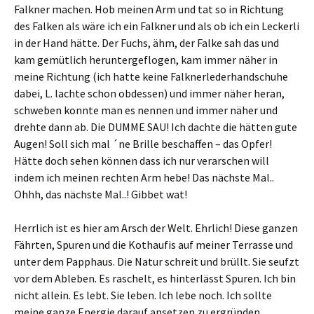
Falkner machen. Hob meinen Arm und tat so in Richtung
des Falken als wäre ich ein Falkner und als ob ich ein Leckerli
in der Hand hätte. Der Fuchs, ähm, der Falke sah das und
kam gemütlich heruntergeflogen, kam immer näher in
meine Richtung (ich hatte keine Falknerlederhandschuhe
dabei, L. lachte schon obdessen) und immer näher heran,
schweben konnte man es nennen und immer näher und
drehte dann ab. Die DUMME SAU! Ich dachte die hätten gute
Augen! Soll sich mal ´ne Brille beschaffen – das Opfer!
Hätte doch sehen können dass ich nur verarschen will
indem ich meinen rechten Arm hebe! Das nächste Mal..
Ohhh, das nächste Mal..! Gibbet wat!
Herrlich ist es hier am Arsch der Welt. Ehrlich! Diese ganzen
Fährten, Spuren und die Kothaufis auf meiner Terrasse und
unter dem Papphaus. Die Natur schreit und brüllt. Sie seufzt
vor dem Ableben. Es raschelt, es hinterlässt Spuren. Ich bin
nicht allein. Es lebt. Sie leben. Ich lebe noch. Ich sollte
meine ganze Energie darauf ansetzen zu ergründen