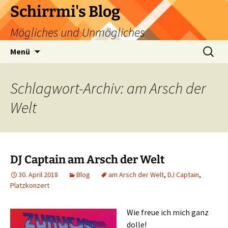
Zum
Schirrmi's Blog
Inhalt
Mögliches und Unmögliches
springen
Suchen
Menü
nach:
Schlagwort-Archiv: am Arsch der
Welt
DJ Captain am Arsch der Welt
30. April 2018
Blog
am Arsch der Welt
,
DJ Captain
,
Platzkonzert
Wie freue ich mich ganz
dolle!