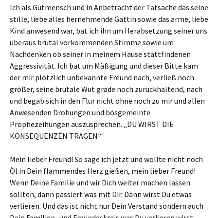
Ich als Gutmensch und in Anbetracht der Tatsache das seine
stille, liebe alles hernehmende Gattin sowie das arme, liebe
Kind anwesend war, bat ich ihn um Herabsetzung seiner uns
überaus brutal vorkommenden Stimme sowie um
Nachdenken ob seiner in meinem Hause stattfindenen
Aggressivität. Ich bat um Mäßigung und dieser Bitte kam
der mir plötzlich unbekannte Freund nach, verließ noch
größer, seine brutale Wut grade noch zurückhaltend, nach
und begab sich in den Flur nicht ohne noch zu mir und allen
Anwesenden Drohungen und bösgemeinte
Prophezeihungen auszusprechen. „DU WIRST DIE
KONSEQUENZEN TRAGEN!“
Mein lieber Freund! So sage ich jetzt und wollte nicht noch
Öl in Dein flammendes Herz gießen, mein lieber Freund!
Wenn Deine Familie und wir Dich weiter machen lassen
sollten, dann passiert was mit Dir. Dann wirst Du etwas
verlieren. Und das ist nicht nur Dein Verstand sondern auch
Dein Familien- und Freundeskreis was Du verlieren wirst.