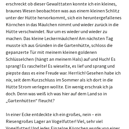
erschreckt ob dieser Gewalttaten konnte ich ein kleines,
braunes Wesen beobachten was aus einem kleinen Schlitz
unter der Hütte hervorkommt, sich ein heruntergefallenes
Körnchen in das Mäulchen nimmt und wieder zurück in die
Hütte verschwindet. Nur um es wieder und wieder zu
machen. Das kleine Leckermäulchen! Am nächsten Tag
musste ich aus Gründen in die Gartenhütte, schloss die
gepanzerte Tür mit meinem kleinen goldenen
Schlüsselchen (hängt an meinem Hals) auf und Huch! Es
sprang! Es raschelte! Es wieselte, es lief und sprang und
piepste dass es eine Freude war. Herrlich! Gesehen habe ich
nix, seit dem Kurzschluss im Sommer als ich dort in die
Hütte Strom verlegen wollte. Ein wenig erschrak ich ja
doch. Denn was weiß ich was hier auf dem Land so in
„Gartenhütten“ fleucht?
In einer Ecke entdeckte ich ein großes, nein – ein
Riesengroßes Lager an Vogelfutter! Viel, sehr viel
Vogelfutter! Und jedes Einzelne Körnchen wurde von einer