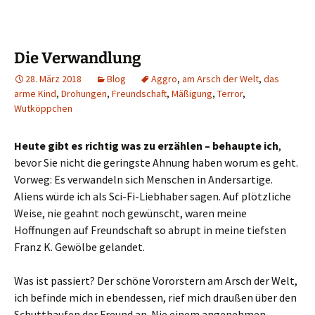
Die Verwandlung
28. März 2018
Blog
Aggro
,
am Arsch der Welt
,
das
arme Kind
,
Drohungen
,
Freundschaft
,
Mäßigung
,
Terror
,
Wutköppchen
Heute gibt es richtig was zu erzählen – behaupte ich
,
bevor Sie nicht die geringste Ahnung haben worum es geht.
Vorweg: Es verwandeln sich Menschen in Andersartige.
Aliens würde ich als Sci-Fi-Liebhaber sagen. Auf plötzliche
Weise, nie geahnt noch gewünscht, waren meine
Hoffnungen auf Freundschaft so abrupt in meine tiefsten
Franz K. Gewölbe gelandet.
Was ist passiert? Der schöne Vororstern am Arsch der Welt,
ich befinde mich in ebendessen, rief mich draußen über den
Schutthaufen der Freund an. Nie einem angenehmen