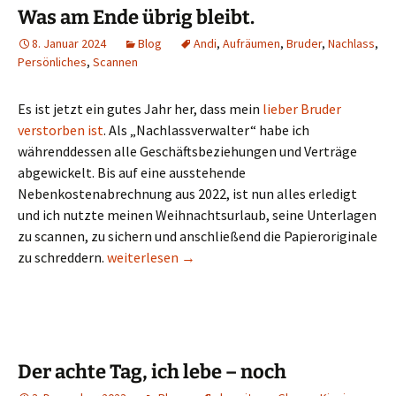
Was am Ende übrig bleibt.
8. Januar 2024
Blog
Andi
,
Aufräumen
,
Bruder
,
Nachlass
,
Persönliches
,
Scannen
Es ist jetzt ein gutes Jahr her, dass mein
lieber Bruder
verstorben ist
. Als „Nachlassverwalter“ habe ich
währenddessen alle Geschäftsbeziehungen und Verträge
abgewickelt. Bis auf eine ausstehende
Nebenkostenabrechnung aus 2022, ist nun alles erledigt
und ich nutzte meinen Weihnachtsurlaub, seine Unterlagen
zu scannen, zu sichern und anschließend die Papieroriginale
Was am Ende übrig bleibt.
zu schreddern.
weiterlesen
→
Der achte Tag, ich lebe – noch