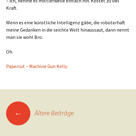
– ich, nehme es mittlerweile einfach hin. Kostet zu viel
Kraft.
Wenn es eine künstliche Intelligenz gäbe, die roboterhaft
meine Gedanken in die seichte Welt hinaussaut, dann nennt
man sie wohl Bro.
Oh.
Papercut – Machine Gun Kelly
Beitragsnavigation
←
Ältere Beiträge