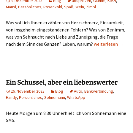
3. Dezember 2023
Blog
abspritzen
,
Glumm
,
Kiezi
,
Mausi
,
Persönliches
,
Rosenkohl
,
Spaß
,
Wein
,
Zimbl
Was soll ich Ihnen erzählen von Herzschmerz, Einsamkeit,
von insgeheim eingestandenen Fehlern? Was von Benimm,
was von Sehnsucht nach Liebe und Zuneigung, die Frage
Der achte Tag, ich 
nach dem Sinn des Ganzen? Leben, warum?
weiterlesen
→
Ein Schussel, aber ein liebenswerter
26. November 2023
Blog
Auto
,
Bankverbindung
,
Handy
,
Persönliches
,
Sohnemann
,
WhatsApp
Heute Morgen um 8:30 Uhr erhielt ich vom Sohnemann eine
SMS: