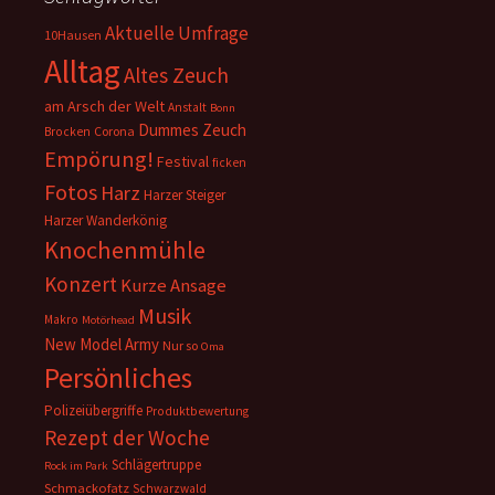
Aktuelle Umfrage
10Hausen
Alltag
Altes Zeuch
am Arsch der Welt
Anstalt
Bonn
Dummes Zeuch
Corona
Brocken
Empörung!
Festival
ficken
Fotos
Harz
Harzer Steiger
Harzer Wanderkönig
Knochenmühle
Konzert
Kurze Ansage
Musik
Makro
Motörhead
New Model Army
Nur so
Oma
Persönliches
Polizeiübergriffe
Produktbewertung
Rezept der Woche
Schlägertruppe
Rock im Park
Schmackofatz
Schwarzwald