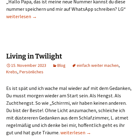
„Hallo Papa, das ist meine neue Nummer kannst du diese
nummer speichern und mir auf WhatsApp schreiben? LG“
Ein Schussel, aber ein liebenswerter
weiterlesen
→
Living in Twilight
15. November 2023
Blog
einfach weiter machen
,
Krebs
,
Persönliches
Es ist spät und ich wache mal wieder auf mit dem Gedanken,
Du musst morgen wieder am Start sein. Als Hengst. Als
Zuchthengst. So wie „Schirrmi, wir haben keinen anderen.
Du bist der Beste!. Ohne Licht anzumachen, schleiche ich
mit düstereren Gedanken aus dem Schlafzimmer, L. atmet
regelmäßig und ich denke bei mir, hoffentlich geht es ihr
Living in Twilight
gut und hat gute Träume.
weiterlesen
→