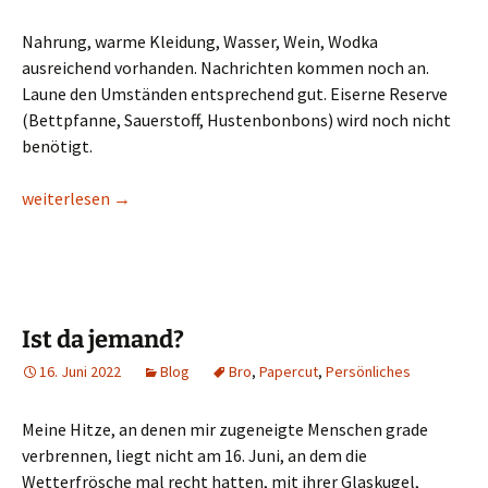
Nahrung, warme Kleidung, Wasser, Wein, Wodka
ausreichend vorhanden. Nachrichten kommen noch an.
Laune den Umständen entsprechend gut. Eiserne Reserve
(Bettpfanne, Sauerstoff, Hustenbonbons) wird noch nicht
benötigt.
Neuigkeiten aus der Festung
weiterlesen
→
Ist da jemand?
16. Juni 2022
Blog
Bro
,
Papercut
,
Persönliches
Meine Hitze, an denen mir zugeneigte Menschen grade
verbrennen, liegt nicht am 16. Juni, an dem die
Wetterfrösche mal recht hatten, mit ihrer Glaskugel,