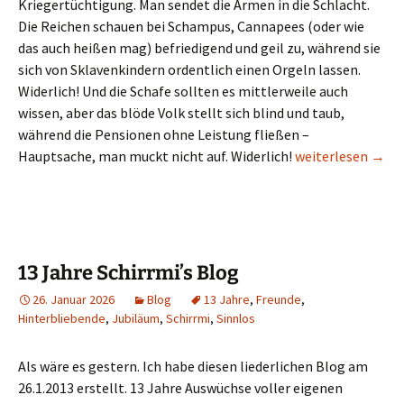
Kriegertüchtigung. Man sendet die Armen in die Schlacht.
Die Reichen schauen bei Schampus, Cannapees (oder wie
das auch heißen mag) befriedigend und geil zu, während sie
sich von Sklavenkindern ordentlich einen Orgeln lassen.
Widerlich! Und die Schafe sollten es mittlerweile auch
wissen, aber das blöde Volk stellt sich blind und taub,
während die Pensionen ohne Leistung fließen –
Ertüchtigt euch – 
Hauptsache, man muckt nicht auf. Widerlich!
weiterlesen
→
13 Jahre Schirrmi’s Blog
26. Januar 2026
Blog
13 Jahre
,
Freunde
,
Hinterbliebende
,
Jubiläum
,
Schirrmi
,
Sinnlos
Als wäre es gestern. Ich habe diesen liederlichen Blog am
26.1.2013 erstellt. 13 Jahre Auswüchse voller eigenen