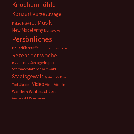
Knochenmühle
Konzert
Kurze Ansage
Musik
Makro
Motörhead
New Model Army
Nur so
Oma
Persönliches
Polizeiübergriffe
Produktbewertung
Rezept der Woche
Schlägertruppe
Rock im Park
Schmackofatz
Schwarzwald
Staatsgewalt
System of a Down
Video
Ukraine
Vögeln
Tod
Vögel
Weihnachten
Wandern
Westerwald
Zehnhausen