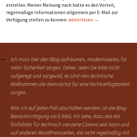
erstellen. Meiner Meinung nach hätte es den Vorteil,
regelmäßige Informationen allgemein per E-Mail zur
Verwunderung bei der Mailing-Li
Verfügung stellen zu können.
weiterlesen
→
Ich muss hier den Blog aufräumen, modernisieren, für
mehr Sicherheit sorgen. Daher, seien Sie bitte nicht
aufgeregt und sorgevoll, es sind rein technische
Maßnahmen die demnächst für eine Nichtverfügbarkeit
sorgen.
Was ich auf jeden Fall abschalten werden, ist die Blog-
Benachrichtigung via E-Mail. Ich sehe, dass das ein
Einfallstor für technisch versierte Clowns sein kann und
auf anderen WordPressseiten, die nicht regelmäßig mit