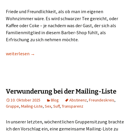
Friede und Freundlichkeit, als ob man im eigenen
Wohnzimmer wäre. Es wird schwarzer Tee gereicht, oder
Kaffee oder Coke – je nachdem was der Gast, der sich als
Familienmitglied in diesem Barber-Shop fühlt, als
Erfrischung zu sich nehmen möchte.
Weihnachten
weiterlesen
→
Verwunderung bei der Mailing-Liste
10. Oktober 2025
Blog
Abstinenz
,
Freundeskreis
,
Gruppe
,
Mailing-Liste
,
Sex
,
Suff
,
Transparenz
In unserer letzten, wöchentlichen Gruppensitzung brachte
ich den Vorschlag ein, eine gemeinsame Mailing-Liste zu