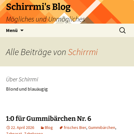
Zum
Schirrmi's Blog
Inhalt
Mögliches und Unmögliches
springen
Suchen
Menü
nach:
Alle Beiträge von
Schirrmi
Über Schirrmi
Blond und blauäugig
1:0 für Gummibärchen Nr. 6
22. April 2026
Blog
frisches Bier
,
Gummibärchen
,
Zahnarzt
,
Zahnkrone