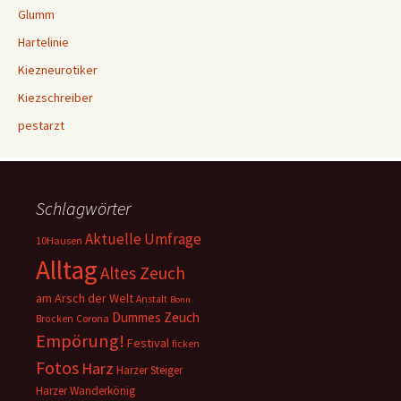
Glumm
Hartelinie
Kiezneurotiker
Kiezschreiber
pestarzt
Schlagwörter
Aktuelle Umfrage
10Hausen
Alltag
Altes Zeuch
am Arsch der Welt
Anstalt
Bonn
Dummes Zeuch
Corona
Brocken
Empörung!
Festival
ficken
Fotos
Harz
Harzer Steiger
Harzer Wanderkönig