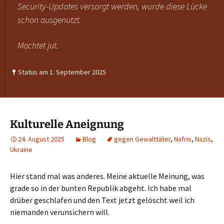
Security-Updates versorgt werden, wurde diese Lücke
schon ausgenutzt.
Machtet jut.
Status am 1. September 2025
Kulturelle Aneignung
24. August 2025
Blog
gegen Gewalttäter
,
Nafris
,
Nazis
,
Ukraine
Hier stand mal was anderes. Meine aktuelle Meinung, was
grade so in der bunten Republik abgeht. Ich habe mal
drüber geschlafen und den Text jetzt gelöscht weil ich
niemanden verunsichern will.