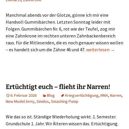
Manchmal abends vor der Glotze, gönne ich mir eine
Handvoll Gummibärchen. Letzten Sonntag leider mit
Folgen. Gummibärchen Nr. 6, rot wie der Teufel, zog mir
eine Zahnkrone im rechten unteren Zahnbackenbereich
raus. Für die Mitlesenden, die es noch genauer wissen wollen
1:0 für Gummibärchen 
– es handelt sich um die Zähne 46 und 47.
weiterlesen
→
Ertüchtigt euch – flieht ihr Narren!
6. Februar 2026
Blog
Kriegsertüchtigung
,
MNA
,
Narren
,
New Model Army
,
Sinnlos
,
Smashing Pump
Wie das so ist. Ständige Wiederholung wirkt. 1. Semester.
Grundschule 1. Jahr. Wir Älteren wissen das. Ertüchtigung.