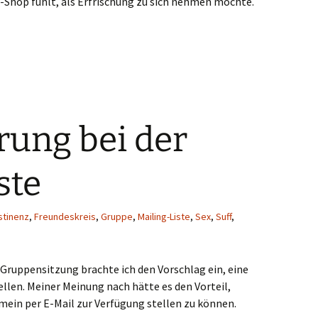
-Shop fühlt, als Erfrischung zu sich nehmen möchte.
ung bei der
ste
stinenz
,
Freundeskreis
,
Gruppe
,
Mailing-Liste
,
Sex
,
Suff
,
 Gruppensitzung brachte ich den Vorschlag ein, eine
llen. Meiner Meinung nach hätte es den Vorteil,
ein per E-Mail zur Verfügung stellen zu können.