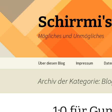
Zum
Inhalt
springen
Schirrmi's
Mögliches und Unmögliches
Über diesen Blog
Impressum
Date
Archiv der Kategorie: Bl
1:0 für G