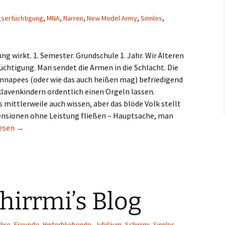
gsertüchtigung
,
MNA
,
Narren
,
New Model Army
,
Sinnlos
,
ng wirkt. 1. Semester. Grundschule 1. Jahr. Wir Älteren
üchtigung. Man sendet die Armen in die Schlacht. Die
nnapees (oder wie das auch heißen mag) befriedigend
Sklavenkindern ordentlich einen Orgeln lassen.
s mittlerweile auch wissen, aber das blöde Volk stellt
Pensionen ohne Leistung fließen – Hauptsache, man
gt euch – flieht ihr Narren!
lesen
→
chirrmi’s Blog
ahre
,
Freunde
,
Hinterbliebende
,
Jubiläum
,
Schirrmi
,
Sinnlos