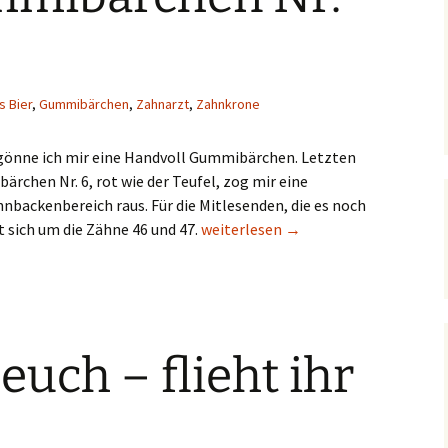
s Bier
,
Gummibärchen
,
Zahnarzt
,
Zahnkrone
gönne ich mir eine Handvoll Gummibärchen. Letzten
rchen Nr. 6, rot wie der Teufel, zog mir eine
backenbereich raus. Für die Mitlesenden, die es noch
1:0 für Gummibärchen Nr. 6
 sich um die Zähne 46 und 47.
weiterlesen
→
euch – flieht ihr