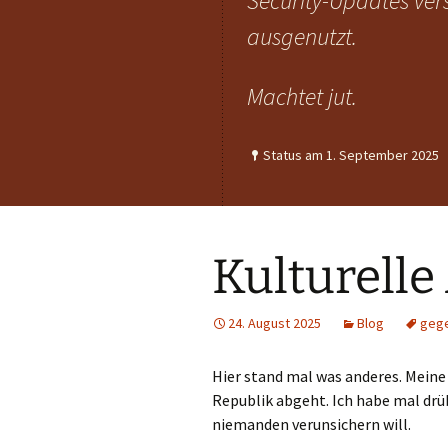
Security-Updates ver
ausgenutzt.
Machtet jut.
Status am 1. September 2025
Kulturell
24. August 2025
Blog
gege
Hier stand mal was anderes. Meine
Republik abgeht. Ich habe mal drüb
niemanden verunsichern will.