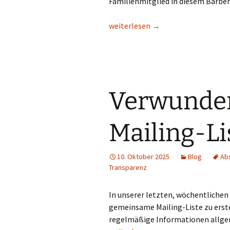
Familienmitglied in diesem Barber
Weihnachten
weiterlesen
→
Verwunder
Mailing-Li
10. Oktober 2025
Blog
Ab
Transparenz
In unserer letzten, wöchentlichen
gemeinsame Mailing-Liste zu erste
regelmäßige Informationen allgem