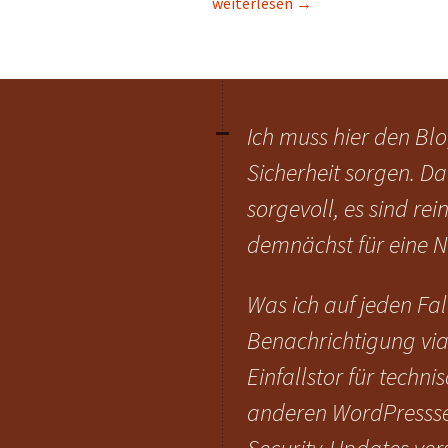
Verwunderung bei der Mailing-List
weiterlesen
→
Ich muss hier den Bl
Sicherheit sorgen. Da
sorgevoll, es sind r
demnächst für eine N
Was ich auf jeden Fal
Benachrichtigung via 
Einfallstor für techn
anderen WordPresssei