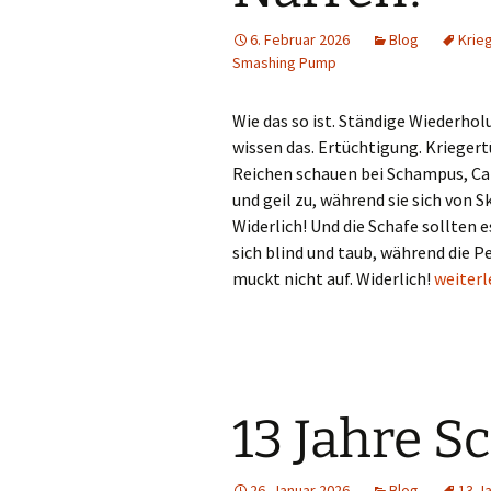
6. Februar 2026
Blog
Krie
Smashing Pump
Wie das so ist. Ständige Wiederholu
wissen das. Ertüchtigung. Kriegert
Reichen schauen bei Schampus, Ca
und geil zu, während sie sich von 
Widerlich! Und die Schafe sollten e
sich blind und taub, während die 
Ertüchti
muckt nicht auf. Widerlich!
weiter
13 Jahre S
26. Januar 2026
Blog
13 J