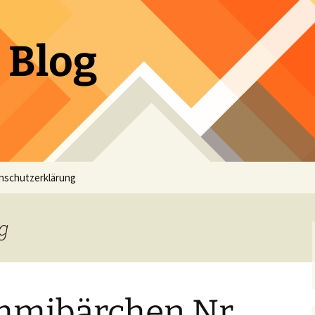
 Blog
nschutzerklärung
og
ummibärchen Nr.