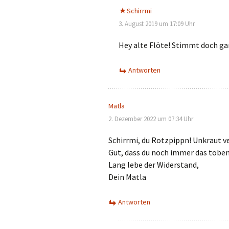
Schirrmi
3. August 2019 um 17:09 Uhr
Hey alte Flöte! Stimmt doch ga
Antworten
Matla
2. Dezember 2022 um 07:34 Uhr
Schirrmi, du Rotzpippn! Unkraut ve
Gut, dass du noch immer das toben
Lang lebe der Widerstand,
Dein Matla
Antworten