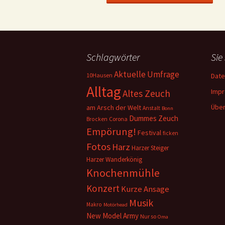
Schlagwörter
Sie
Aktuelle Umfrage
10Hausen
Date
Alltag
Imp
Altes Zeuch
Über
am Arsch der Welt
Anstalt
Bonn
Dummes Zeuch
Corona
Brocken
Empörung!
Festival
ficken
Fotos
Harz
Harzer Steiger
Harzer Wanderkönig
Knochenmühle
Konzert
Kurze Ansage
Musik
Makro
Motörhead
New Model Army
Nur so
Oma