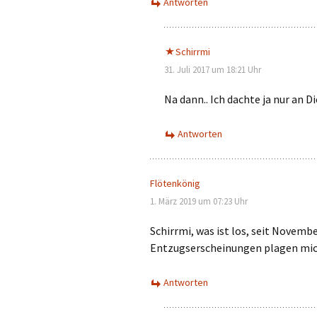
Antworten
Schirrmi
31. Juli 2017 um 18:21 Uhr
Na dann.. Ich dachte ja nur an Di
Antworten
Flötenkönig
1. März 2019 um 07:23 Uhr
Schirrmi, was ist los, seit Novemb
Entzugserscheinungen plagen m
Antworten