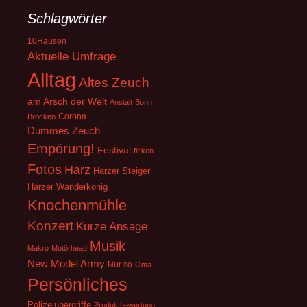
Schlagwörter
10Hausen
Aktuelle Umfrage
Alltag
Altes Zeuch
am Arsch der Welt
Anstalt
Bonn
Corona
Brocken
Dummes Zeuch
Empörung!
Festival
ficken
Fotos
Harz
Harzer Steiger
Harzer Wanderkönig
Knochenmühle
Konzert
Kurze Ansage
Musik
Makro
Motörhead
New Model Army
Nur so
Oma
Persönliches
Polizeiübergriffe
Produktbewertung