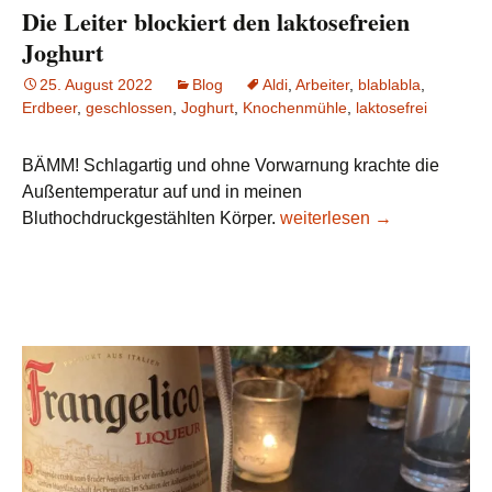
Die Leiter blockiert den laktosefreien
Joghurt
25. August 2022
Blog
Aldi
,
Arbeiter
,
blablabla
,
Erdbeer
,
geschlossen
,
Joghurt
,
Knochenmühle
,
laktosefrei
BÄMM! Schlagartig und ohne Vorwarnung krachte die
Außentemperatur auf und in meinen
Die Leiter blockiert den lak
Bluthochdruckgestählten Körper.
weiterlesen
→