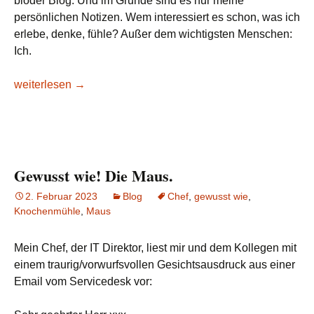
blöder Blog. Und im Grunde sind es nur meine
persönlichen Notizen. Wem interessiert es schon, was ich
erlebe, denke, fühle? Außer dem wichtigsten Menschen:
Ich.
Nur so
weiterlesen
→
Gewusst wie! Die Maus.
2. Februar 2023
Blog
Chef
,
gewusst wie
,
Knochenmühle
,
Maus
Mein Chef, der IT Direktor, liest mir und dem Kollegen mit
einem traurig/vorwurfsvollen Gesichtsausdruck aus einer
Email vom Servicedesk vor: