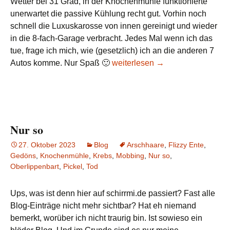
Wetter bei 31 Grad, in der Knochenmühle funktionierte
unerwartet die passive Kühlung recht gut. Vorhin noch
schnell die Luxuskarosse von innen gereinigt und wieder
in die 8-fach-Garage verbracht. Jedes Mal wenn ich das
tue, frage ich mich, wie (gesetzlich) ich an die anderen 7
Nur so – Chat mit Scheff
Autos komme. Nur Spaß 🙂
weiterlesen
→
Nur so
27. Oktober 2023
Blog
Arschhaare
,
Flizzy Ente
,
Gedöns
,
Knochenmühle
,
Krebs
,
Mobbing
,
Nur so
,
Oberlippenbart
,
Pickel
,
Tod
Ups, was ist denn hier auf schirrmi.de passiert? Fast alle
Blog-Einträge nicht mehr sichtbar? Hat eh niemand
bemerkt, worüber ich nicht traurig bin. Ist sowieso ein