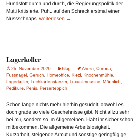
Hundsfott durch und durch, die Regierungspolitik der
Mutti kritisierte. Puh.. auf den Schreck erstmal einen
*** EILMELDUNG: Dr. Angela Merkel ist tot! **
Nussschnaps.
weiterlesen
→
Lagerkoller
25. November 2020
Blog
Ahorn
,
Corona
,
Fussnägel
,
Geruch
,
Homeoffice
,
Kiezi
,
Knochenmühle
,
Lagerkoller
,
Lochkartenstanzer
,
Luxuslimousine
,
Männlich
,
Pediküre
,
Penis
,
Perserteppich
Schon lange nichts mehr hierhin gesudelt, obwohl es
doch grade so viele Geschehnisse gibt. Nicht allzu sehr
bei mir, sondern so im Allgemeinen. Habt ihr sicher schon
mitbekommen. Die allgemeine Arbeitslosigkeit,
Kurzarbeit, steigende Armut und sonstige geringfügige