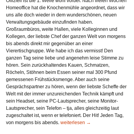
Offiziell ist die 1. Welle wohl vorbei. Nach vielen Wochen
Homeoffice hat die Knochenmühle angeordnet, dass wir
uns alle doch wieder in dem wunderschönen, neuen
Verwaltungsgebäude einzufinden haben.
Großraumbüros, weite Hallen, viele Kolleginnen und
Kollegen, der liebste Chef der ganzen Welt von morgens
bis abends direkt mir gegenüber an einer
Vierertischgruppe. Wie habe ich das vermisst! Den
ganzen Tag seine liebe und angenehm leise Stimme zu
hören. Sein zurückhaltendes Kauen, Schmatzen,
Röcheln, Stöhnen beim Essen seiner mal 300 Pfund
gemessenen Frühstücksmenge. Aber auch seine
Gesprächspartner zu hören, wenn der liebste Scheffe der
Welt mit der immer unzureichenden Technik kämpft und
sein Headset, seine PC-Lautsprecher, seine Monitor-
Lautsprecher, sein Telefon – tja, alles gleichzeitig laut
zugeschaltet ist, wenn er telefoniert. Der Hit! Jeden Tag,
Nur so
von morgens bis abends.
weiterlesen
→