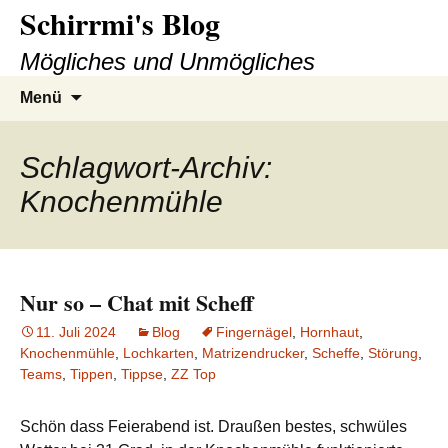
Schirrmi's Blog
Zum
Inhalt
Mögliches und Unmögliches
springen
Suchen
Menü
nach:
Schlagwort-Archiv:
Knochenmühle
Nur so – Chat mit Scheff
11. Juli 2024
Blog
Fingernägel
,
Hornhaut
,
Knochenmühle
,
Lochkarten
,
Matrizendrucker
,
Scheffe
,
Störung
,
Teams
,
Tippen
,
Tippse
,
ZZ Top
Schön dass Feierabend ist. Draußen bestes, schwüles