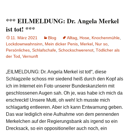
*** EILMELDUNG: Dr. Angela Merkel
ist tot! ***
11. März 2021
Blog
Alltag
,
Hose
,
Knochenmühle
,
Lockdownwahnsinn
,
Mein dicker Penis
,
Merkel
,
Nur so
,
Persönliches
,
Schlafschafe
,
Schockschwerenot
,
Tödlicher als
der Tod
,
Vernunft
„EILMELDUNG: Dr. Angela Merkel ist tot!“, diese
Schlagzeile schoss mir siedend heiß durch den Kopf als
ich im Internet ein Foto unserer Bundeskanzlerin mit
geschlossenen Augen sah. Oh je, was habe ich mich da
erschreckt! Unsere Mutti, oh weh! Ich musste mich
schlagartig entleeren. Aber ich kann Entwarnung geben.
Das war lediglich eine Aufnahme von dem pennenden
Merkelchen auf der Regierungsbank als irgend so ein
Drecksack, so ein oppositioneller auch noch, ein