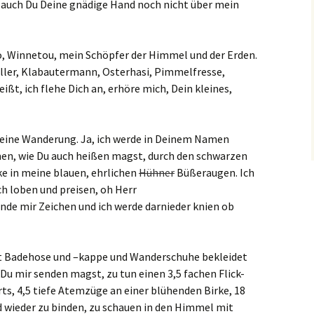
 auch Du Deine gnädige Hand noch nicht über mein
o, Winnetou, mein Schöpfer der Himmel und der Erden.
ller, Klabautermann, Osterhasi, Pimmelfresse,
ißt, ich flehe Dich an, erhöre mich, Dein kleines,
 eine Wanderung. Ja, ich werde in Deinem Namen
n, wie Du auch heißen magst, durch den schwarzen
ke in meine blauen, ehrlichen
Hühner
Büßeraugen. Ich
h loben und preisen, oh Herr
e mir Zeichen und ich werde darnieder knien ob
it Badehose und –kappe und Wanderschuhe bekleidet
 Du mir senden magst, zu tun einen 3,5 fachen Flick-
rts, 4,5 tiefe Atemzüge an einer blühenden Birke, 18
d wieder zu binden, zu schauen in den Himmel mit