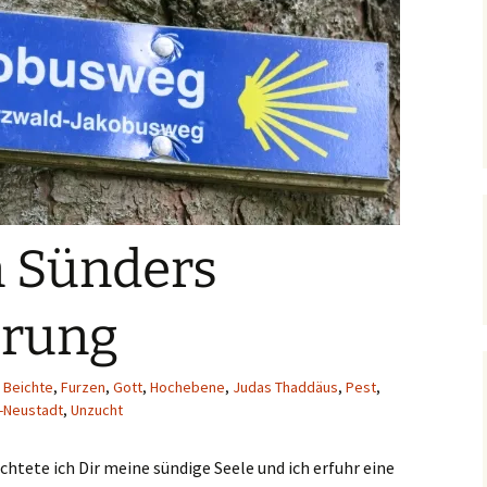
 Sünders
rung
,
Beichte
,
Furzen
,
Gott
,
Hochebene
,
Judas Thaddäus
,
Pest
,
e-Neustadt
,
Unzucht
chtete ich Dir meine sündige Seele und ich erfuhr eine