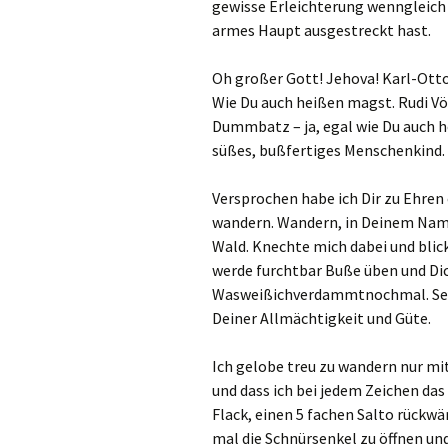
gewisse Erleichterung wenngleich
armes Haupt ausgestreckt hast.
Oh großer Gott! Jehova! Karl-Ott
Wie Du auch heißen magst. Rudi Vö
Dummbatz – ja, egal wie Du auch he
süßes, bußfertiges Menschenkind.
Versprochen habe ich Dir zu Ehren
wandern. Wandern, in Deinem Name
Wald. Knechte mich dabei und blic
werde furchtbar Buße üben und Dic
Wasweißichverdammtnochmal. Send
Deiner Allmächtigkeit und Güte.
Ich gelobe treu zu wandern nur m
und dass ich bei jedem Zeichen das
Flack, einen 5 fachen Salto rückwä
mal die Schnürsenkel zu öffnen un