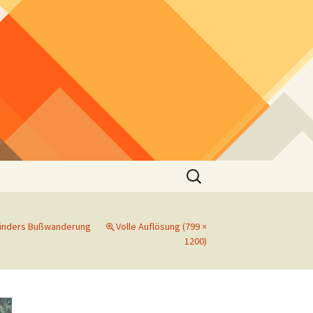
Suchen
nach:
ünders Bußwanderung
Volle Auflösung (799 ×
1200)