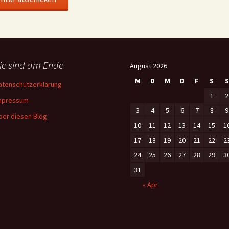
ie sind am Ende
August 2026
M
D
M
D
F
S
S
atenschutzerklärung
1
2
mpressum
3
4
5
6
7
8
9
ber diesen Blog
10
11
12
13
14
15
1
17
18
19
20
21
22
2
24
25
26
27
28
29
3
31
« Apr.