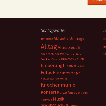
Schlagwörter
S
Aktuelle Umfrage
10Hausen
D
Alltag
I
Altes Zeuch
Ü
am Arsch der Welt
Anstalt
Bonn
Dummes Zeuch
Corona
Brocken
Empörung!
Festival
ficken
Fotos
Harz
Harzer Steiger
Harzer Wanderkönig
Knochenmühle
Konzert
Kurze Ansage
Makro
Musik
Motörhead
New Model Army
Nur so
Oma