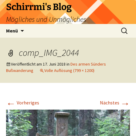
Zum
Schirrmi's Blog
Inhalt
Mögliches und Unmögliches
springen
Suchen
Menü
nach:
comp_IMG_2044
Veröffentlicht am
17. Juni 2018
in
Des armen Sünders
Bußwanderung
Volle Auflösung (799 × 1200)
←
→
Vorheriges
Nächstes