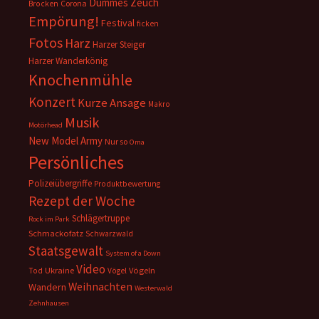
Dummes Zeuch
Corona
Brocken
Empörung!
Festival
ficken
Fotos
Harz
Harzer Steiger
Harzer Wanderkönig
Knochenmühle
Konzert
Kurze Ansage
Makro
Musik
Motörhead
New Model Army
Nur so
Oma
Persönliches
Polizeiübergriffe
Produktbewertung
Rezept der Woche
Schlägertruppe
Rock im Park
Schmackofatz
Schwarzwald
Staatsgewalt
System of a Down
Video
Ukraine
Vögeln
Tod
Vögel
Weihnachten
Wandern
Westerwald
Zehnhausen