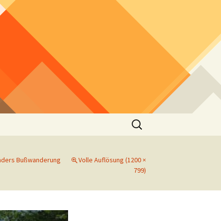
Suchen
nach:
nders Bußwanderung
Volle Auflösung (1200 ×
799)