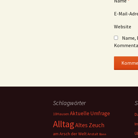
Name
*
E-Mail-Adr
Website
Name, E
Kommentar
Schlagwörter
S
Aktuelle Umfrage
10Hausen
D
Alltag
I
Altes Zeuch
Ü
am Arsch der Welt
Anstalt
Bonn