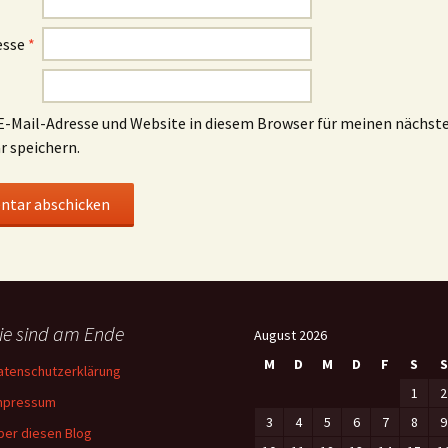
esse
*
-Mail-Adresse und Website in diesem Browser für meinen nächst
 speichern.
ie sind am Ende
August 2026
M
D
M
D
F
S
S
atenschutzerklärung
1
2
mpressum
3
4
5
6
7
8
9
ber diesen Blog