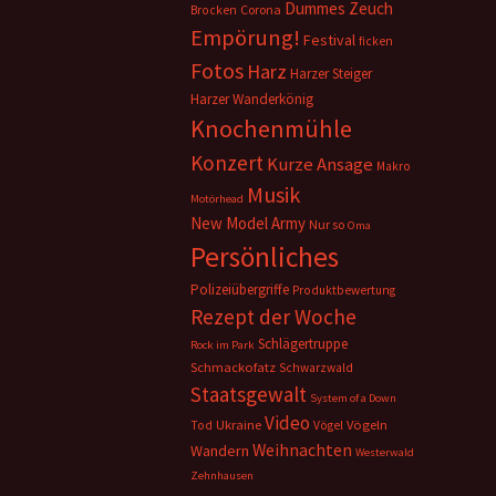
Dummes Zeuch
Corona
Brocken
Empörung!
Festival
ficken
Fotos
Harz
Harzer Steiger
Harzer Wanderkönig
Knochenmühle
Konzert
Kurze Ansage
Makro
Musik
Motörhead
New Model Army
Nur so
Oma
Persönliches
Polizeiübergriffe
Produktbewertung
Rezept der Woche
Schlägertruppe
Rock im Park
Schmackofatz
Schwarzwald
Staatsgewalt
System of a Down
Video
Ukraine
Vögeln
Tod
Vögel
Weihnachten
Wandern
Westerwald
Zehnhausen