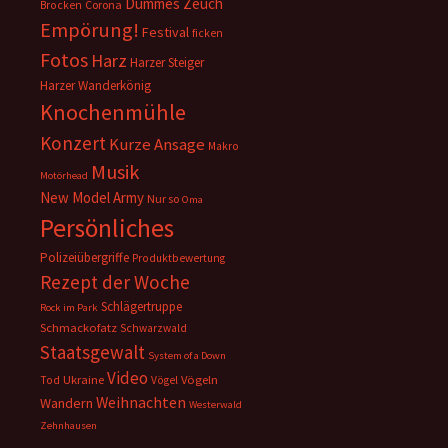
Dummes Zeuch
Corona
Brocken
Empörung!
Festival
ficken
Fotos
Harz
Harzer Steiger
Harzer Wanderkönig
Knochenmühle
Konzert
Kurze Ansage
Makro
Musik
Motörhead
New Model Army
Nur so
Oma
Persönliches
Polizeiübergriffe
Produktbewertung
Rezept der Woche
Schlägertruppe
Rock im Park
Schmackofatz
Schwarzwald
Staatsgewalt
System of a Down
Video
Ukraine
Vögeln
Tod
Vögel
Weihnachten
Wandern
Westerwald
Zehnhausen