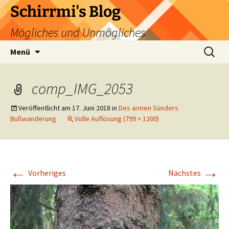
Zum
Schirrmi's Blog
Inhalt
Mögliches und Unmögliches
springen
Suchen
Menü
nach:
comp_IMG_2053
Veröffentlicht am
17. Juni 2018
in
Des armen Sünders
Bußwanderung
Volle Auflösung (799 × 1200)
←
→
Vorheriges
Nächstes