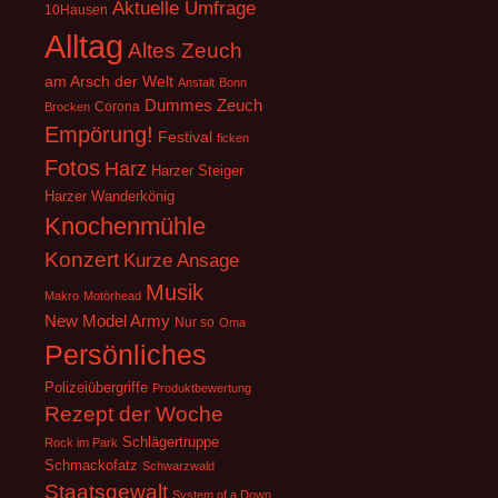
Aktuelle Umfrage
10Hausen
Alltag
Altes Zeuch
am Arsch der Welt
Anstalt
Bonn
Dummes Zeuch
Corona
Brocken
Empörung!
Festival
ficken
Fotos
Harz
Harzer Steiger
Harzer Wanderkönig
Knochenmühle
Konzert
Kurze Ansage
Musik
Makro
Motörhead
New Model Army
Nur so
Oma
Persönliches
Polizeiübergriffe
Produktbewertung
Rezept der Woche
Schlägertruppe
Rock im Park
Schmackofatz
Schwarzwald
Staatsgewalt
System of a Down