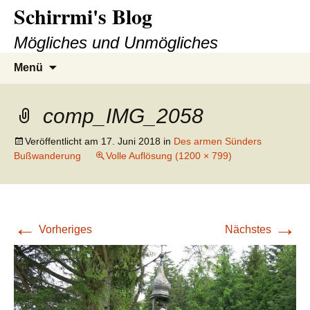
Schirrmi's Blog
Zum
Inhalt
Mögliches und Unmögliches
springen
Suchen
Menü
nach:
comp_IMG_2058
Veröffentlicht am
17. Juni 2018
in
Des armen Sünders
Bußwanderung
Volle Auflösung (1200 × 799)
←
→
Vorheriges
Nächstes