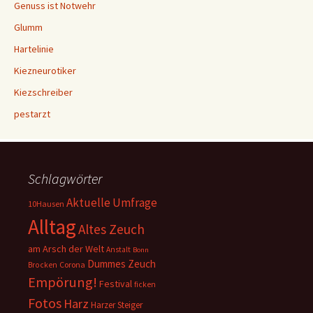
Genuss ist Notwehr
Glumm
Hartelinie
Kiezneurotiker
Kiezschreiber
pestarzt
Schlagwörter
Aktuelle Umfrage
10Hausen
Alltag
Altes Zeuch
am Arsch der Welt
Anstalt
Bonn
Dummes Zeuch
Corona
Brocken
Empörung!
Festival
ficken
Fotos
Harz
Harzer Steiger