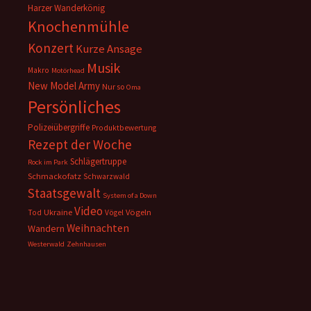
Harzer Wanderkönig
Knochenmühle
Konzert
Kurze Ansage
Musik
Makro
Motörhead
New Model Army
Nur so
Oma
Persönliches
Polizeiübergriffe
Produktbewertung
Rezept der Woche
Schlägertruppe
Rock im Park
Schmackofatz
Schwarzwald
Staatsgewalt
System of a Down
Video
Ukraine
Vögeln
Tod
Vögel
Weihnachten
Wandern
Westerwald
Zehnhausen