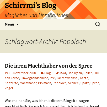
Zum
Schirrmi's Blog
Inhalt
Mögliches und Unmögliches
springen
Suchen
Menü
nach:
Schlagwort-Archiv: Popoloch
Die irren Machthaber von der Spree
31. Dezember 2020
Blog
3SAT
,
Bob Dylan
,
Böller
,
Chili
con Carne
,
Einweghandschuhe
,
Irre
,
Jahreswechsel
,
Katze
,
Konzerte
,
Machthaber
,
Pipimann
,
Popoloch
,
Schnee
,
Spatz
,
Spree
,
Vögel
Was meinen Sie, was ich mit diesem Blogtitel sagen
möchte? Falls Sie mich fragen sollten, ich habe überhaupt