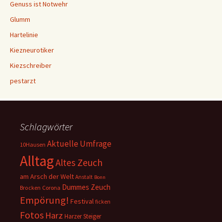
Genuss ist Notwehr
Glumm
Hartelinie
Kiezneurotiker
Kiezschreiber
pestarzt
Schlagwörter
Aktuelle Umfrage
10Hausen
Alltag
Altes Zeuch
am Arsch der Welt
Anstalt
Bonn
Dummes Zeuch
Corona
Brocken
Empörung!
Festival
ficken
Fotos
Harz
Harzer Steiger