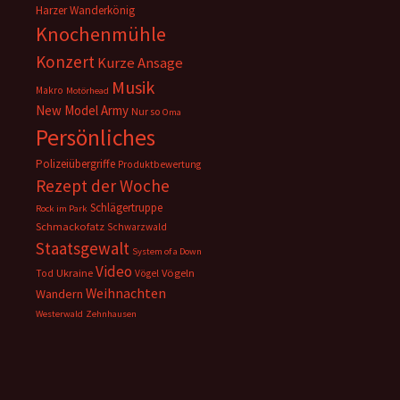
Harzer Wanderkönig
Knochenmühle
Konzert
Kurze Ansage
Musik
Makro
Motörhead
New Model Army
Nur so
Oma
Persönliches
Polizeiübergriffe
Produktbewertung
Rezept der Woche
Schlägertruppe
Rock im Park
Schmackofatz
Schwarzwald
Staatsgewalt
System of a Down
Video
Ukraine
Vögeln
Tod
Vögel
Weihnachten
Wandern
Westerwald
Zehnhausen