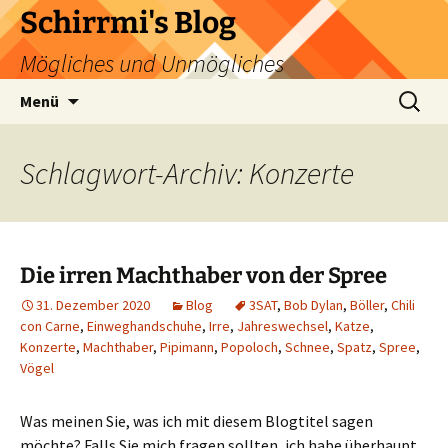
Zum
Schirrmi's Blog
Inhalt
Mögliches und Unmögliches
springen
Suchen
Menü
nach:
Schlagwort-Archiv: Konzerte
Die irren Machthaber von der Spree
31. Dezember 2020
Blog
3SAT
,
Bob Dylan
,
Böller
,
Chili
con Carne
,
Einweghandschuhe
,
Irre
,
Jahreswechsel
,
Katze
,
Konzerte
,
Machthaber
,
Pipimann
,
Popoloch
,
Schnee
,
Spatz
,
Spree
,
Vögel
Was meinen Sie, was ich mit diesem Blogtitel sagen
möchte? Falls Sie mich fragen sollten, ich habe überhaupt