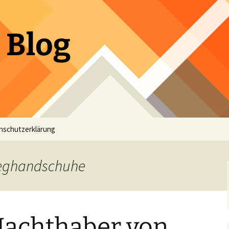
 Blog
nschutzerklärung
weghandschuhe
Machthaber von