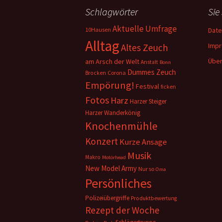
Schlagwörter
Sie
Aktuelle Umfrage
10Hausen
Date
Alltag
Imp
Altes Zeuch
Über
am Arsch der Welt
Anstalt
Bonn
Dummes Zeuch
Corona
Brocken
Empörung!
Festival
ficken
Fotos
Harz
Harzer Steiger
Harzer Wanderkönig
Knochenmühle
Konzert
Kurze Ansage
Musik
Makro
Motörhead
New Model Army
Nur so
Oma
Persönliches
Polizeiübergriffe
Produktbewertung
Rezept der Woche