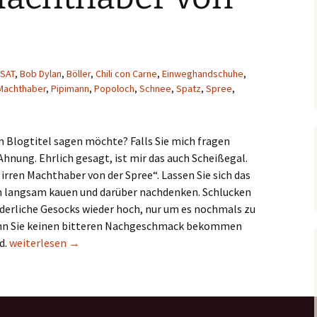
SAT
,
Bob Dylan
,
Böller
,
Chili con Carne
,
Einweghandschuhe
,
Machthaber
,
Pipimann
,
Popoloch
,
Schnee
,
Spatz
,
Spree
,
m Blogtitel sagen möchte? Falls Sie mich fragen
Ahnung. Ehrlich gesagt, ist mir das auch Scheißegal.
 irren Machthaber von der Spree“. Lassen Sie sich das
n langsam kauen und darüber nachdenken. Schlucken
widerliche Gesocks wieder hoch, nur um es nochmals zu
enn Sie keinen bitteren Nachgeschmack bekommen
Die irren Machthaber von der Spree
d.
weiterlesen
→