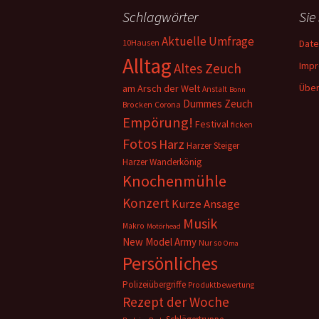
Schlagwörter
Sie
Aktuelle Umfrage
10Hausen
Date
Alltag
Imp
Altes Zeuch
Über
am Arsch der Welt
Anstalt
Bonn
Dummes Zeuch
Corona
Brocken
Empörung!
Festival
ficken
Fotos
Harz
Harzer Steiger
Harzer Wanderkönig
Knochenmühle
Konzert
Kurze Ansage
Musik
Makro
Motörhead
New Model Army
Nur so
Oma
Persönliches
Polizeiübergriffe
Produktbewertung
Rezept der Woche