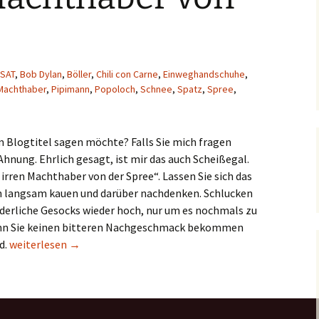
SAT
,
Bob Dylan
,
Böller
,
Chili con Carne
,
Einweghandschuhe
,
Machthaber
,
Pipimann
,
Popoloch
,
Schnee
,
Spatz
,
Spree
,
m Blogtitel sagen möchte? Falls Sie mich fragen
Ahnung. Ehrlich gesagt, ist mir das auch Scheißegal.
 irren Machthaber von der Spree“. Lassen Sie sich das
n langsam kauen und darüber nachdenken. Schlucken
widerliche Gesocks wieder hoch, nur um es nochmals zu
enn Sie keinen bitteren Nachgeschmack bekommen
Die irren Machthaber von der Spree
d.
weiterlesen
→