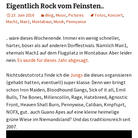
Eigentlich Rock vom Feinsten..
23. Juni 2016
Blog
,
Music
,
Pictures
Fotos
,
Konzert
,
Mach1
,
Mair1
,
Montabaur
,
Musik
,
Pennywise
.. wäre dieses Wochenende. Immer ein wenig schneller,
härter, böser als auf anderen Dorffestivals. Nämlich Mair1,
ehemals Mach1 auf dem Flugplatz in Montabaur. Aber leider
nein.
Es wurde für dieses Jahr abgesagt
.
Nichtsdestotrotz finde ich die
Jungs
die dieses organisieren
(gehabt hatten, eventuell) super klasse. Denn wer bringt
schon Iron Maiden, Bloodhound Gangs, Sick of it all, Emil
Bulls, The Bones, Millencollin, Rage, Hatebreed, Agnostic
Front, Heaven Shall Burn, Pennywise, Caliban, Kmpfsprt,
NOFX, gut.. auch Guano Apes auf eine kleine heimelige
grüne Wiese im Niemandsland? Und das traditionsreich seit
2007.