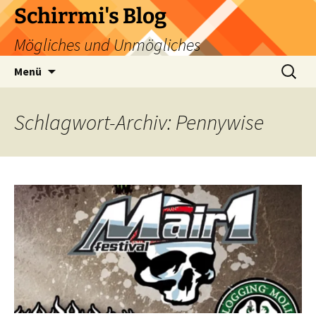
Zum
Schirrmi's Blog
Inhalt
Mögliches und Unmögliches
springen
Suchen
Menü
nach:
Schlagwort-Archiv: Pennywise