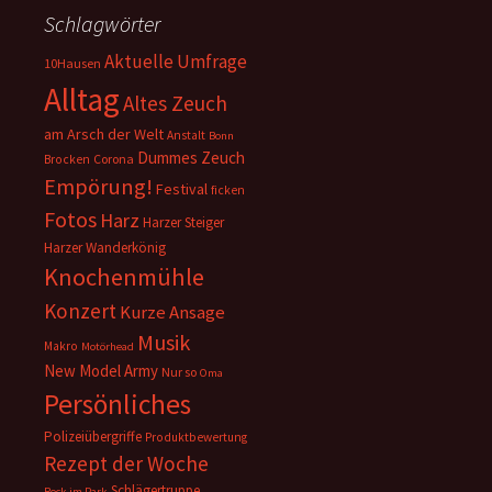
Schlagwörter
Aktuelle Umfrage
10Hausen
Alltag
Altes Zeuch
am Arsch der Welt
Anstalt
Bonn
Dummes Zeuch
Corona
Brocken
Empörung!
Festival
ficken
Fotos
Harz
Harzer Steiger
Harzer Wanderkönig
Knochenmühle
Konzert
Kurze Ansage
Musik
Makro
Motörhead
New Model Army
Nur so
Oma
Persönliches
Polizeiübergriffe
Produktbewertung
Rezept der Woche
Schlägertruppe
Rock im Park