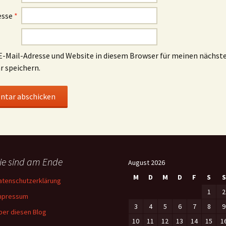
esse
*
-Mail-Adresse und Website in diesem Browser für meinen nächst
 speichern.
ie sind am Ende
August 2026
M
D
M
D
F
S
S
atenschutzerklärung
1
2
mpressum
3
4
5
6
7
8
9
ber diesen Blog
10
11
12
13
14
15
1