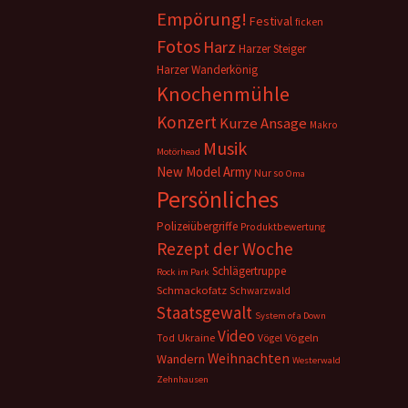
Empörung!
Festival
ficken
Fotos
Harz
Harzer Steiger
Harzer Wanderkönig
Knochenmühle
Konzert
Kurze Ansage
Makro
Musik
Motörhead
New Model Army
Nur so
Oma
Persönliches
Polizeiübergriffe
Produktbewertung
Rezept der Woche
Schlägertruppe
Rock im Park
Schmackofatz
Schwarzwald
Staatsgewalt
System of a Down
Video
Ukraine
Vögeln
Tod
Vögel
Weihnachten
Wandern
Westerwald
Zehnhausen