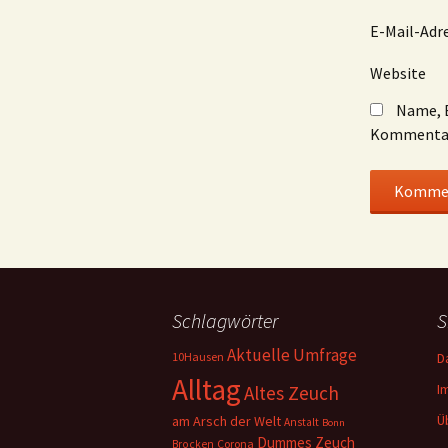
E-Mail-Adr
Website
Name, E
Kommentar
Schlagwörter
S
Aktuelle Umfrage
10Hausen
D
Alltag
I
Altes Zeuch
Ü
am Arsch der Welt
Anstalt
Bonn
Dummes Zeuch
Corona
Brocken