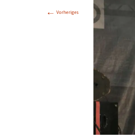
←
Vorheriges