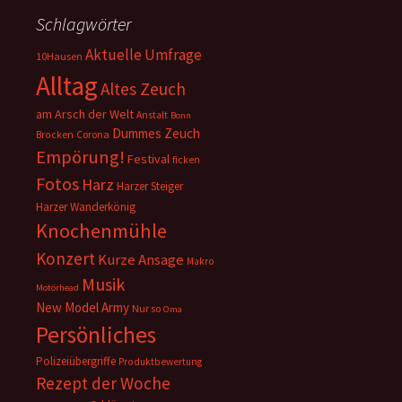
Schlagwörter
Aktuelle Umfrage
10Hausen
Alltag
Altes Zeuch
am Arsch der Welt
Anstalt
Bonn
Dummes Zeuch
Corona
Brocken
Empörung!
Festival
ficken
Fotos
Harz
Harzer Steiger
Harzer Wanderkönig
Knochenmühle
Konzert
Kurze Ansage
Makro
Musik
Motörhead
New Model Army
Nur so
Oma
Persönliches
Polizeiübergriffe
Produktbewertung
Rezept der Woche