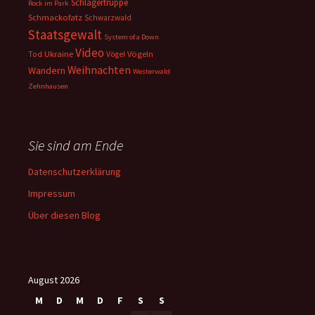
Schlägertruppe
Rock im Park
Schmackofatz
Schwarzwald
Staatsgewalt
System of a Down
Video
Ukraine
Vögeln
Tod
Vögel
Weihnachten
Wandern
Westerwald
Zehnhausen
Sie sind am Ende
Datenschutzerklärung
Impressum
Über diesen Blog
August 2026
M
D
M
D
F
S
S