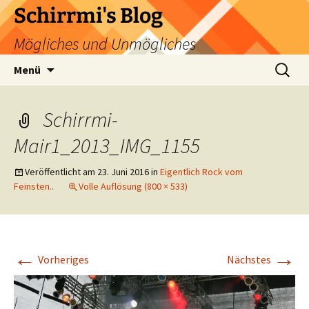
Zum
Schirrmi's Blog
Inhalt
Mögliches und Unmögliches
springen
Suchen
Menü
nach:
Schirrmi-
Mair1_2013_IMG_1155
Veröffentlicht am
23. Juni 2016
in
Eigentlich Rock vom
Feinsten..
Volle Auflösung (800 × 533)
←
→
Vorheriges
Nächstes