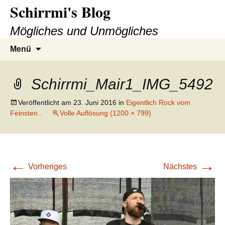
Schirrmi's Blog
Zum
Inhalt
Mögliches und Unmögliches
springen
Suchen
Menü
nach:
Schirrmi_Mair1_IMG_5492
Veröffentlicht am
23. Juni 2016
in
Eigentlich Rock vom
Feinsten..
Volle Auflösung (1200 × 799)
←
→
Vorheriges
Nächstes