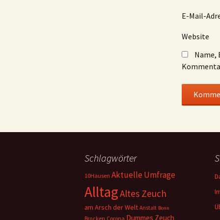
E-Mail-Adr
Website
Name, E
Kommentar
Schlagwörter
S
Aktuelle Umfrage
10Hausen
D
Alltag
I
Altes Zeuch
Ü
am Arsch der Welt
Anstalt
Bonn
Dummes Zeuch
Corona
Brocken