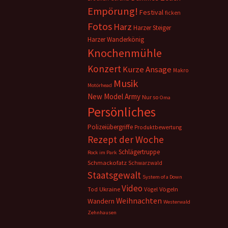
Empörung!
Festival
ficken
Fotos
Harz
Harzer Steiger
Harzer Wanderkönig
Knochenmühle
Konzert
Kurze Ansage
Makro
Musik
Motörhead
New Model Army
Nur so
Oma
Persönliches
Polizeiübergriffe
Produktbewertung
Rezept der Woche
Schlägertruppe
Rock im Park
Schmackofatz
Schwarzwald
Staatsgewalt
System of a Down
Video
Ukraine
Vögeln
Tod
Vögel
Weihnachten
Wandern
Westerwald
Zehnhausen