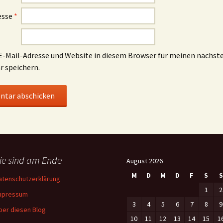
esse
*
-Mail-Adresse und Website in diesem Browser für meinen nächst
 speichern.
ie sind am Ende
August 2026
M
D
M
D
F
S
S
atenschutzerklärung
1
2
mpressum
3
4
5
6
7
8
9
ber diesen Blog
10
11
12
13
14
15
1