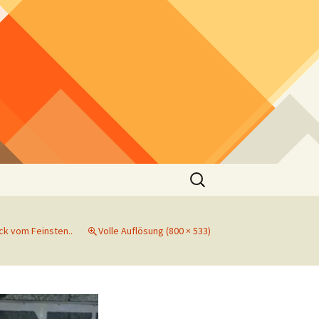
Suchen
nach:
ck vom Feinsten..
Volle Auflösung (800 × 533)