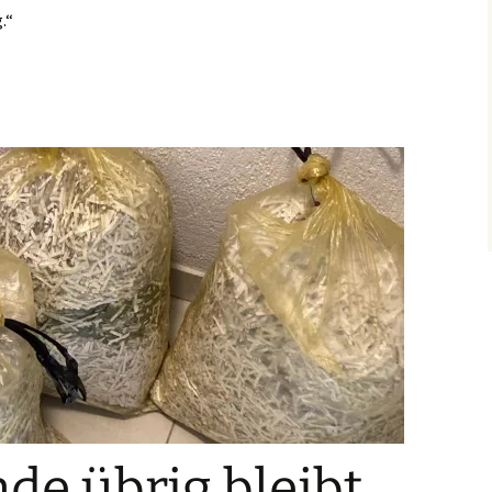
.“
e übrig bleibt.