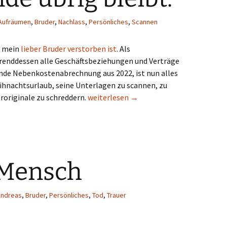
Aufräumen
,
Bruder
,
Nachlass
,
Persönliches
,
Scannen
ss mein
lieber Bruder verstorben ist
. Als
renddessen alle Geschäftsbeziehungen und Verträge
ende Nebenkostenabrechnung aus 2022, ist nun alles
ihnachtsurlaub, seine Unterlagen zu scannen, zu
Was am Ende übrig bleibt.
roriginale zu schreddern.
weiterlesen
→
 Mensch
Andreas
,
Bruder
,
Persönliches
,
Tod
,
Trauer