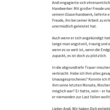
Andi engagierte sich ehrenamtlic
Handwerker. Mit großer Freude und 
seinem Glaserhandwerk, lieferte er
Freude, ihn bei seiner Arbeit zu er
unermüdlich geleistet hat.
Auch wenn er sich angekündigt hat
lange man angstvoll, traurig und o
wenn es so weit ist, wenn die Endg
zupackt, es ist doch zu plötzlich.
In die abgrundtiefe Trauer mischen
verbracht. Habe ich ihm alles gesa
Unausgesprochenes? Konnte ich i
ihm seine letzten Monate, Wochen,
möglich war? Er hätte, nein – er ha
er niemanden zur Last fallen woll
Lieber Andi. Wir haben Dich gelieb