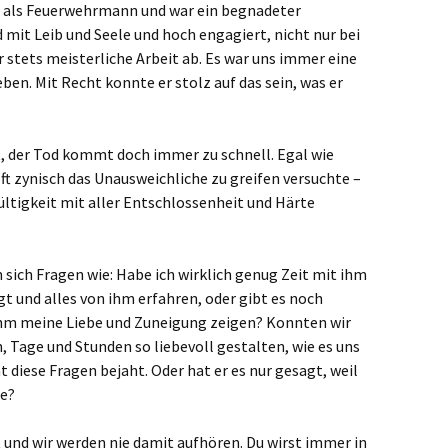
h als Feuerwehrmann und war ein begnadeter
mit Leib und Seele und hoch engagiert, nicht nur bei
 stets meisterliche Arbeit ab. Es war uns immer eine
leben. Mit Recht konnte er stolz auf das sein, was er
, der Tod kommt doch immer zu schnell. Egal wie
ft zynisch das Unausweichliche zu greifen versuchte –
ültigkeit mit aller Entschlossenheit und Härte
 sich Fragen wie: Habe ich wirklich genug Zeit mit ihm
gt und alles von ihm erfahren, oder gibt es noch
hm meine Liebe und Zuneigung zeigen? Konnten wir
 Tage und Stunden so liebevoll gestalten, wie es uns
t diese Fragen bejaht. Oder hat er es nur gesagt, weil
te?
t und wir werden nie damit aufhören. Du wirst immer in