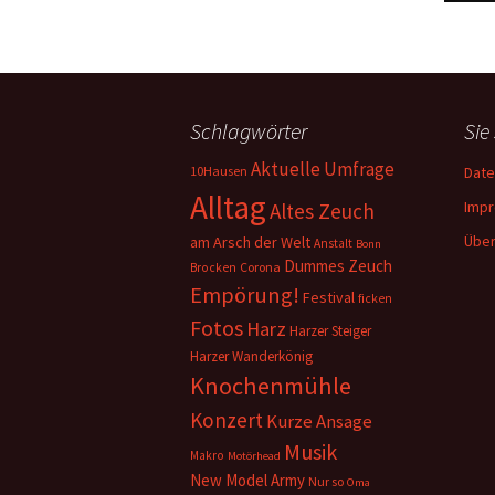
Schlagwörter
Sie
Aktuelle Umfrage
10Hausen
Date
Alltag
Imp
Altes Zeuch
Über
am Arsch der Welt
Anstalt
Bonn
Dummes Zeuch
Corona
Brocken
Empörung!
Festival
ficken
Fotos
Harz
Harzer Steiger
Harzer Wanderkönig
Knochenmühle
Konzert
Kurze Ansage
Musik
Makro
Motörhead
New Model Army
Nur so
Oma