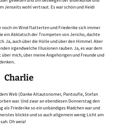
ruder gewesen und bin deswegen der Bibelkunde und
m Jenseits wohl vertraut. Es war schön und Heidi
 noch im Wind flatterten und Friederike sich immer
e ein Abklatsch der Trompeten von Jericho, dachte
h. Ja, auch über die Hölle und über den Himmel. Aber
nden irgendwelche Illusionen rauben. Ja, es war dem
t über mich, über meine Angehörigen und Freunde und
denken..
Charlie
s dem Web (Danke Altautonomer, Pantoufle, Stefan
rstorben war. Und zwar an ebendiesen Donnerstag den
ag als Friederike so ein unbändiges Mädchen war und
Innerstes blickte und so auch allgemein wenig Licht am
sah. Oh weia!