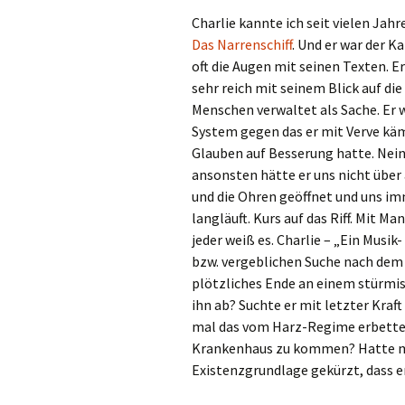
Charlie kannte ich seit vielen Jahr
Das Narrenschiff
. Und er war der K
oft die Augen mit seinen Texten. Er
sehr reich mit seinem Blick auf die
Menschen verwaltet als Sache. Er
System gegen das er mit Verve kämp
Glauben auf Besserung hatte. Nein,
ansonsten hätte er uns nicht über 
und die Ohren geöffnet und uns im
langläuft. Kurs auf das Riff. Mit 
jeder weiß es. Charlie – „Ein Musik
bzw. vergeblichen Suche nach dem
plötzliches Ende an einem stürmi
ihn ab? Suchte er mit letzter Kraft
mal das vom Harz-Regime erbettelt
Krankenhaus zu kommen? Hatte man
Existenzgrundlage gekürzt, dass e