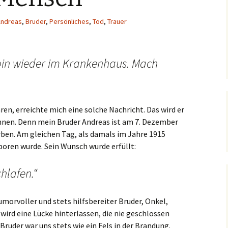
Andreas
,
Bruder
,
Persönliches
,
Tod
,
Trauer
 bin wieder im Krankenhaus. Mach
ren, erreichte mich eine solche Nachricht. Das wird er
nnen. Denn mein Bruder Andreas ist am 7. Dezember
ben. Am gleichen Tag, als damals im Jahre 1915
oren wurde. Sein Wunsch wurde erfüllt:
chlafen.“
umorvoller und stets hilfsbereiter Bruder, Onkel,
ird eine Lücke hinterlassen, die nie geschlossen
Bruder war uns stets wie ein Fels in der Brandung.