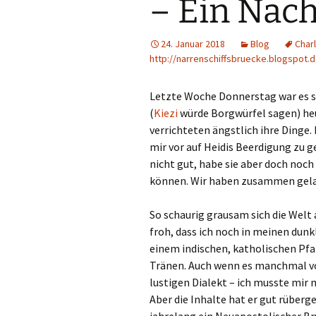
– Ein Nach
24. Januar 2018
Blog
Charl
http://narrenschiffsbruecke.blogspot.d
Letzte Woche Donnerstag war es 
(
Kiezi
würde Borgwürfel sagen) heul
verrichteten ängstlich ihre Dinge.
mir vor auf Heidis Beerdigung zu ge
nicht gut, habe sie aber doch noc
können. Wir haben zusammen gela
So schaurig grausam sich die Welt 
froh, dass ich noch in meinen dunk
einem indischen, katholischen Pfar
Tränen. Auch wenn es manchmal vo
lustigen Dialekt – ich musste mir
Aber die Inhalte hat er gut rüberg