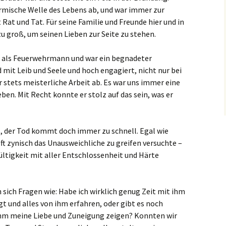
rmische Welle des Lebens ab, und war immer zur
 Rat und Tat. Für seine Familie und Freunde hier und in
u groß, um seinen Lieben zur Seite zu stehen.
h als Feuerwehrmann und war ein begnadeter
mit Leib und Seele und hoch engagiert, nicht nur bei
 stets meisterliche Arbeit ab. Es war uns immer eine
leben. Mit Recht konnte er stolz auf das sein, was er
, der Tod kommt doch immer zu schnell. Egal wie
ft zynisch das Unausweichliche zu greifen versuchte –
ültigkeit mit aller Entschlossenheit und Härte
 sich Fragen wie: Habe ich wirklich genug Zeit mit ihm
gt und alles von ihm erfahren, oder gibt es noch
hm meine Liebe und Zuneigung zeigen? Konnten wir