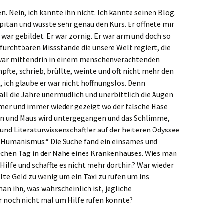
en. Nein, ich kannte ihn nicht. Ich kannte seinen Blog.
apitän und wusste sehr genau den Kurs. Er öffnete mir
 war gebildet. Er war zornig. Er war arm und doch so
 furchtbaren Missstände die unsere Welt regiert, die
 war mittendrin in einem menschenverachtenden
fte, schrieb, brüllte, weinte und oft nicht mehr den
 ich glaube er war nicht hoffnungslos. Denn
all die Jahre unermüdlich und unerbittlich die Augen
mer und immer wieder gezeigt wo der falsche Hase
Mann und Maus wird untergegangen und das Schlimme,
- und Literaturwissenschaftler auf der heiteren Odyssee
 Humanismus.“ Die Suche fand ein einsames und
schen Tag in der Nähe eines Krankenhauses. Wies man
 Hilfe und schaffte es nicht mehr dorthin? War wieder
e Geld zu wenig um ein Taxi zu rufen um ins
 ihn, was wahrscheinlich ist, jegliche
r noch nicht mal um Hilfe rufen konnte?