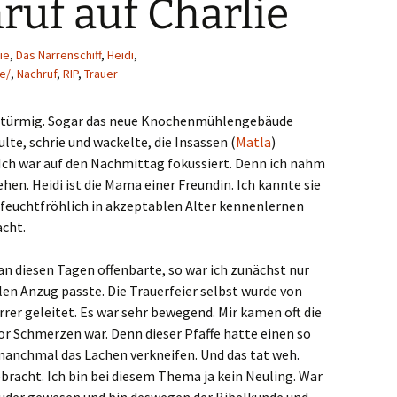
ruf auf Charlie
ie
,
Das Narrenschiff
,
Heidi
,
e/
,
Nachruf
,
RIP
,
Trauer
stürmig. Sogar das neue Knochenmühlengebäude
te, schrie und wackelte, die Insassen (
Matla
)
 Ich war auf den Nachmittag fokussiert. Denn ich nahm
hen. Heidi ist die Mama einer Freundin. Ich kannte sie
h feuchtfröhlich in akzeptablen Alter kennenlernen
cht.
an diesen Tagen offenbarte, so war ich zunächst nur
len Anzug passte. Die Trauerfeier selbst wurde von
rer geleitet. Es war sehr bewegend. Mir kamen oft die
r Schmerzen war. Denn dieser Pfaffe hatte einen so
 manchmal das Lachen verkneifen. Und das tat weh.
ebracht. Ich bin bei diesem Thema ja kein Neuling. War