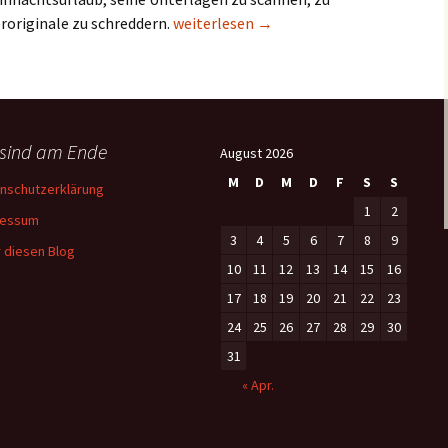
Was am Ende übrig bleibt.
roriginale zu schreddern.
weiterlesen
→
 sind am Ende
August 2026
M
D
M
D
F
S
S
nschutzerklärung
1
2
ressum
3
4
5
6
7
8
9
 diesen Blog
10
11
12
13
14
15
16
17
18
19
20
21
22
23
24
25
26
27
28
29
30
31
« Apr.