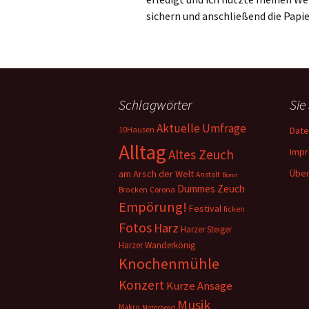
sichern und anschließend die Papie
Schlagwörter
Sie
Aktuelle Umfrage
10Hausen
Date
Alltag
Imp
Altes Zeuch
Über
am Arsch der Welt
Anstalt
Bonn
Dummes Zeuch
Corona
Brocken
Empörung!
Festival
ficken
Fotos
Harz
Harzer Steiger
Harzer Wanderkönig
Knochenmühle
Konzert
Kurze Ansage
Musik
Makro
Motörhead