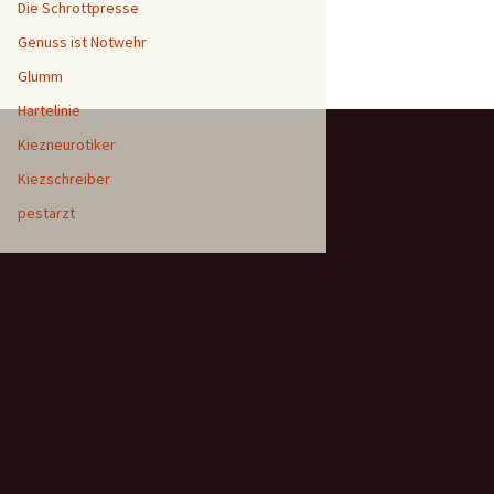
Die Schrottpresse
Genuss ist Notwehr
Glumm
Hartelinie
Kiezneurotiker
Kiezschreiber
pestarzt