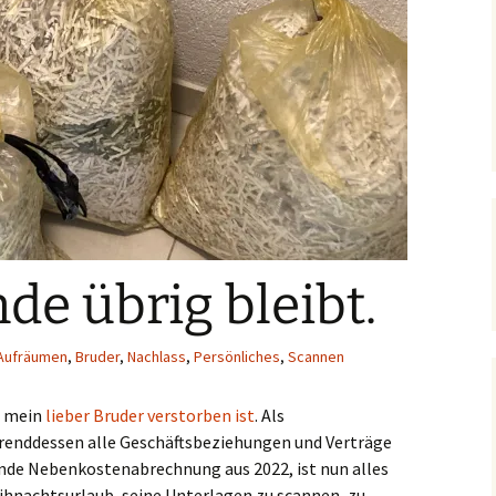
e übrig bleibt.
Aufräumen
,
Bruder
,
Nachlass
,
Persönliches
,
Scannen
ss mein
lieber Bruder verstorben ist
. Als
renddessen alle Geschäftsbeziehungen und Verträge
ende Nebenkostenabrechnung aus 2022, ist nun alles
ihnachtsurlaub, seine Unterlagen zu scannen, zu