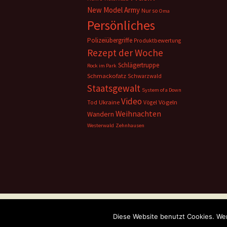
New Model Army
Nur so
Oma
Persönliches
Polizeiübergriffe
Produktbewertung
Rezept der Woche
Schlägertruppe
Rock im Park
Schmackofatz
Schwarzwald
Staatsgewalt
System of a Down
Video
Ukraine
Vögeln
Tod
Vögel
Weihnachten
Wandern
Westerwald
Zehnhausen
Datenschutzerklärung
Stolz präsentiert von 
Diese Website benutzt Cookies. Wen