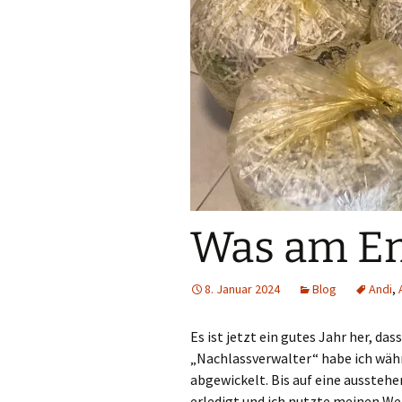
Was am End
8. Januar 2024
Blog
Andi
,
Es ist jetzt ein gutes Jahr her, da
„Nachlassverwalter“ habe ich wäh
abgewickelt. Bis auf eine aussteh
erledigt und ich nutzte meinen We