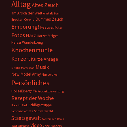
Alltag
Altes Zeuch
am Arsch der Welt
Anstalt
Bonn
Dummes Zeuch
Corona
Brocken
Empörung!
Festival
ficken
Fotos
Harz
Harzer Steiger
Harzer Wanderkönig
Knochenmühle
Konzert
Kurze Ansage
Musik
Makro
Motörhead
New Model Army
Nur so
Oma
Persönliches
Polizeiübergriffe
Produktbewertung
Rezept der Woche
Schlägertruppe
Rock im Park
Schmackofatz
Schwarzwald
Staatsgewalt
System of a Down
Video
Ukraine
Vögeln
Tod
Vögel