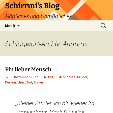
Zum
Schirrmi's Blog
Inhalt
Mögliches und Unmögliches
springen
Suchen
Menü
nach:
Schlagwort-Archiv: Andreas
Ein lieber Mensch
18. Dezember 2022
Blog
Andreas
,
Bruder
,
Persönliches
,
Tod
,
Trauer
„Kleiner Bruder, ich bin wieder im
Krankenhaus. Mach Dir keine