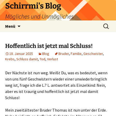
Zum
Schirrmi's Blog
Inhalt
Mögliches und Unmögliches
springen
Suchen
Menü
nach:
Hoffentlich ist jetzt mal Schluss!
18. Januar 2025
Blog
Bruder
,
Familie
,
Geschwister
,
Krebs
,
Schluss damit
,
Tod
,
Verlust
Der Nächste ist nun weg. Weißt Du, was es bedeutet, wenn
von uns fünf Geschwistern wieder einer unwiederbringlich
weg ist, frage ich die L.? L. antwortet als Einzelkind: Nein,
aber es ist traurig und hoffentlich ist jetzt mal damit
Schluss!
Mein zweitältester Bruder Thomas ist nun unter der Erde.