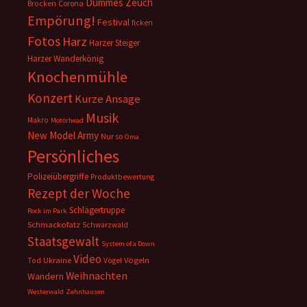
Dummes Zeuch
Corona
Brocken
Empörung!
Festival
ficken
Fotos
Harz
Harzer Steiger
Harzer Wanderkönig
Knochenmühle
Konzert
Kurze Ansage
Musik
Makro
Motörhead
New Model Army
Nur so
Oma
Persönliches
Polizeiübergriffe
Produktbewertung
Rezept der Woche
Schlägertruppe
Rock im Park
Schmackofatz
Schwarzwald
Staatsgewalt
System of a Down
Video
Ukraine
Vögeln
Tod
Vögel
Weihnachten
Wandern
Westerwald
Zehnhausen