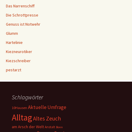
Das Narrenschiff
Die Schrottpresse
Genuss ist Notwehr
Glumm
Hartelinie
Kiezneurotiker
Kiezschreiber
pestarzt
Schlagwörter
Aktuelle Umfrage
10Hausen
Alltag
Altes Zeuch
am Arsch der Welt
Anstalt
Bonn