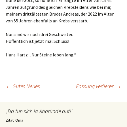
Nahe bei Gott, so hoffe ich. Er folgte im Alter von ca. 61
Jahren aufgrund des gleichen Krebsleidens wie bei mir,
meinem drittältesten Bruder Andreas, der 2022 im Alter
von 55 Jahren ebenfalls an Krebs verstarb.
Nun sind wir noch drei Geschwister.
Hoffentlich ist jetzt mal Schluss!
Hans Hartz: „Nur Steine leben lang.“
Beitragsnavigation
←
Gutes Neues
Fassung verlieren
→
„Da tun sich ja Abgründe auf!“
Zitat: Oma