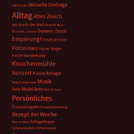
Aktuelle Umfrage
10Hausen
Alltag
Altes Zeuch
am Arsch der Welt
Anstalt
Bonn
Dummes Zeuch
Corona
Brocken
Empörung!
Festival
ficken
Fotos
Harz
Harzer Steiger
Harzer Wanderkönig
Knochenmühle
Konzert
Kurze Ansage
Musik
Makro
Motörhead
New Model Army
Nur so
Oma
Persönliches
Polizeiübergriffe
Produktbewertung
Rezept der Woche
Schlägertruppe
Rock im Park
Schmackofatz
Schwarzwald