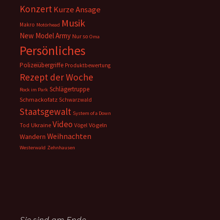
Konzert
Kurze Ansage
Musik
Makro
Motörhead
New Model Army
Nur so
Oma
Persönliches
Polizeiübergriffe
Produktbewertung
Rezept der Woche
Schlägertruppe
Rock im Park
Schmackofatz
Schwarzwald
Staatsgewalt
System of a Down
Video
Ukraine
Vögeln
Tod
Vögel
Weihnachten
Wandern
Westerwald
Zehnhausen
Sie sind am Ende