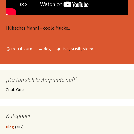
Hübscher Mann! – coole Mucke..
18. Juli 2016
Blog
Live
,
Musik
,
Video
„Da tun sich ja Abgründe auf!“
Zitat: Oma
Kategorien
Blog
(782)