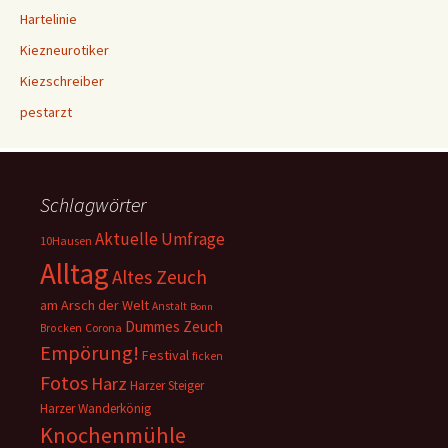
Hartelinie
Kiezneurotiker
Kiezschreiber
pestarzt
Schlagwörter
Aktuelle Umfrage
10Hausen
Alltag
Altes Zeuch
am Arsch der Welt
Anstalt
Bonn
Dummes Zeuch
Corona
Brocken
Empörung!
Festival
ficken
Fotos
Harz
Harzer Steiger
Harzer Wanderkönig
Knochenmühle