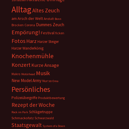
Alltag
Altes Zeuch
am Arsch der Welt
Anstalt
Bonn
Dummes Zeuch
Corona
Brocken
Empörung!
Festival
ficken
Fotos
Harz
Harzer Steiger
Harzer Wanderkönig
Knochenmühle
Konzert
Kurze Ansage
Musik
Makro
Motörhead
New Model Army
Nur so
Oma
Persönliches
Polizeiübergriffe
Produktbewertung
Rezept der Woche
Schlägertruppe
Rock im Park
Schmackofatz
Schwarzwald
Staatsgewalt
System of a Down