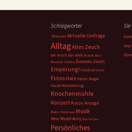
Schlagwörter
Sie
Aktuelle Umfrage
10Hausen
Date
Alltag
Imp
Altes Zeuch
Über
am Arsch der Welt
Anstalt
Bonn
Dummes Zeuch
Corona
Brocken
Empörung!
Festival
ficken
Fotos
Harz
Harzer Steiger
Harzer Wanderkönig
Knochenmühle
Konzert
Kurze Ansage
Musik
Makro
Motörhead
New Model Army
Nur so
Oma
Persönliches