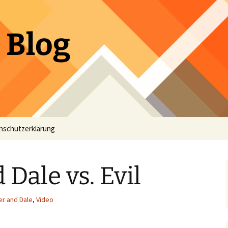
 Blog
nschutzerklärung
Dale vs. Evil
er and Dale
,
Video