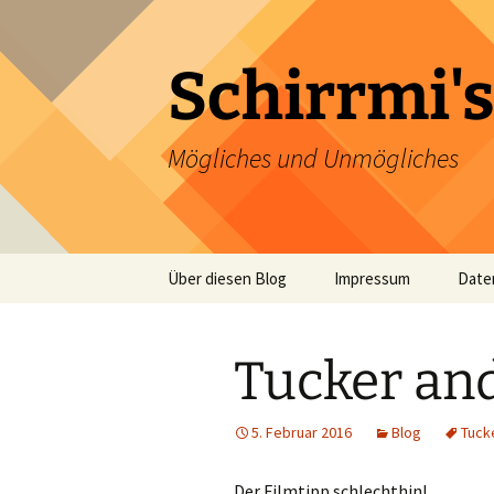
Zum
Inhalt
springen
Schirrmi's
Mögliches und Unmögliches
Über diesen Blog
Impressum
Date
Tucker and 
5. Februar 2016
Blog
Tuck
Der Filmtipp schlechthin!