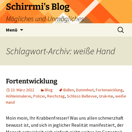
Zum
Schirrmi's Blog
Inhalt
Mögliches und Unmögliches
springen
Suchen
Menü
nach:
Schlagwort-Archiv: weiße Hand
Fortentwicklung
23. März 2022
Blog
Bullen
,
Dummheit
,
Fortenwicklung
,
Höhlenmalerei
,
Polizei
,
Reichstag
,
Schloss Bellevue
,
Uruk-Hai
,
weiße
Hand
Moin moin, Ihr Krabbenfresser! Was uns allen schmerzhaft
bewusst ist, und sich in jeglicher Realität manifestiert, der