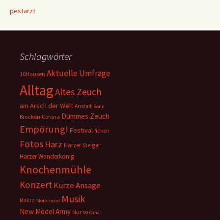
pestarzt
Schlagwörter
Aktuelle Umfrage
10Hausen
Alltag
Altes Zeuch
am Arsch der Welt
Anstalt
Bonn
Dummes Zeuch
Corona
Brocken
Empörung!
Festival
ficken
Fotos
Harz
Harzer Steiger
Harzer Wanderkönig
Knochenmühle
Konzert
Kurze Ansage
Musik
Makro
Motörhead
New Model Army
Nur so
Oma