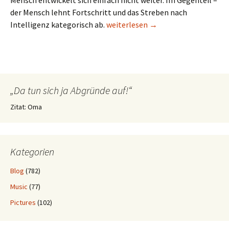
Mensch entwickelt sich einfach nicht weiter. Im Gegenteil –
der Mensch lehnt Fortschritt und das Streben nach
Fortentwicklung
Intelligenz kategorisch ab.
weiterlesen
→
„Da tun sich ja Abgründe auf!“
Zitat: Oma
Kategorien
Blog
(782)
Music
(77)
Pictures
(102)