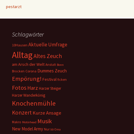
pestarzt
Schlagwörter
Aktuelle Umfrage
10Hausen
Alltag
Altes Zeuch
am Arsch der Welt
Anstalt
Bonn
Dummes Zeuch
Corona
Brocken
Empörung!
Festival
ficken
Fotos
Harz
Harzer Steiger
Harzer Wanderkönig
Knochenmühle
Konzert
Kurze Ansage
Musik
Makro
Motörhead
New Model Army
Nur so
Oma