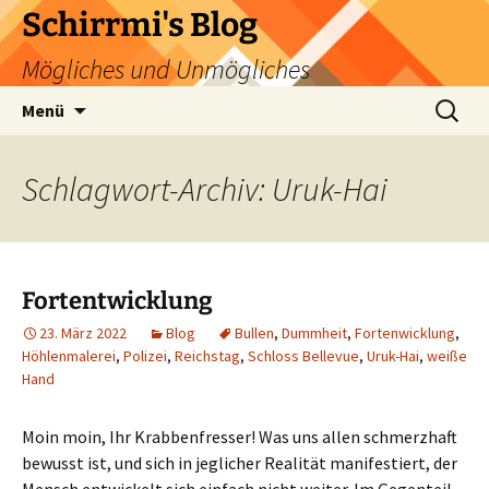
Zum
Schirrmi's Blog
Inhalt
Mögliches und Unmögliches
springen
Suchen
Menü
nach:
Schlagwort-Archiv: Uruk-Hai
Fortentwicklung
23. März 2022
Blog
Bullen
,
Dummheit
,
Fortenwicklung
,
Höhlenmalerei
,
Polizei
,
Reichstag
,
Schloss Bellevue
,
Uruk-Hai
,
weiße
Hand
Moin moin, Ihr Krabbenfresser! Was uns allen schmerzhaft
bewusst ist, und sich in jeglicher Realität manifestiert, der