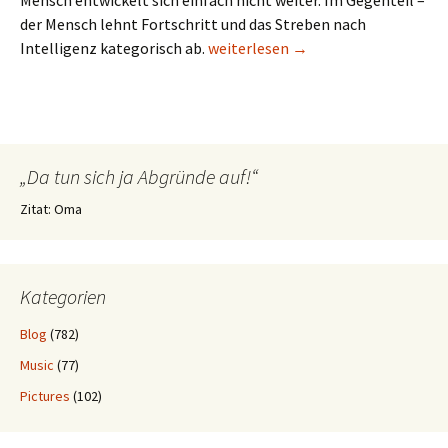
Mensch entwickelt sich einfach nicht weiter. Im Gegenteil –
der Mensch lehnt Fortschritt und das Streben nach
Fortentwicklung
Intelligenz kategorisch ab.
weiterlesen
→
„Da tun sich ja Abgründe auf!“
Zitat: Oma
Kategorien
Blog
(782)
Music
(77)
Pictures
(102)