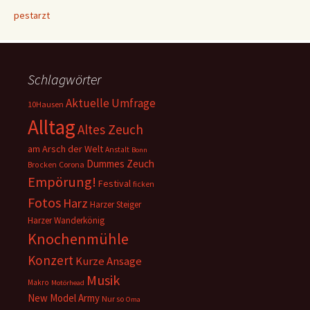
pestarzt
Schlagwörter
Aktuelle Umfrage
10Hausen
Alltag
Altes Zeuch
am Arsch der Welt
Anstalt
Bonn
Dummes Zeuch
Corona
Brocken
Empörung!
Festival
ficken
Fotos
Harz
Harzer Steiger
Harzer Wanderkönig
Knochenmühle
Konzert
Kurze Ansage
Musik
Makro
Motörhead
New Model Army
Nur so
Oma