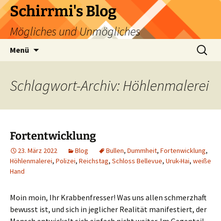
Zum
Schirrmi's Blog
Inhalt
Mögliches und Unmögliches
springen
Suchen
Menü
nach:
Schlagwort-Archiv: Höhlenmalerei
Fortentwicklung
23. März 2022
Blog
Bullen
,
Dummheit
,
Fortenwicklung
,
Höhlenmalerei
,
Polizei
,
Reichstag
,
Schloss Bellevue
,
Uruk-Hai
,
weiße
Hand
Moin moin, Ihr Krabbenfresser! Was uns allen schmerzhaft
bewusst ist, und sich in jeglicher Realität manifestiert, der