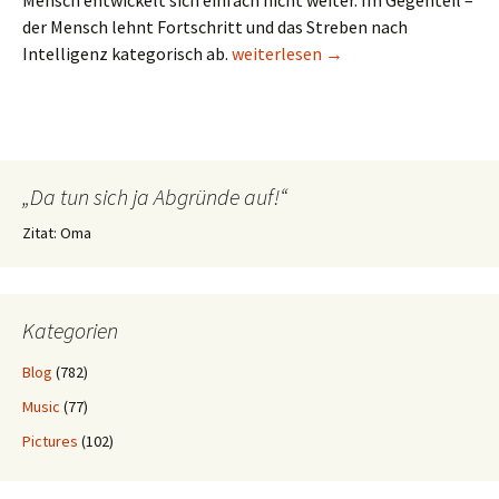
Mensch entwickelt sich einfach nicht weiter. Im Gegenteil –
der Mensch lehnt Fortschritt und das Streben nach
Fortentwicklung
Intelligenz kategorisch ab.
weiterlesen
→
„Da tun sich ja Abgründe auf!“
Zitat: Oma
Kategorien
Blog
(782)
Music
(77)
Pictures
(102)