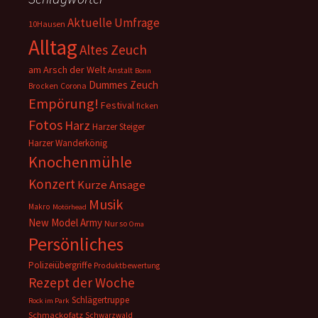
Aktuelle Umfrage
10Hausen
Alltag
Altes Zeuch
am Arsch der Welt
Anstalt
Bonn
Dummes Zeuch
Corona
Brocken
Empörung!
Festival
ficken
Fotos
Harz
Harzer Steiger
Harzer Wanderkönig
Knochenmühle
Konzert
Kurze Ansage
Musik
Makro
Motörhead
New Model Army
Nur so
Oma
Persönliches
Polizeiübergriffe
Produktbewertung
Rezept der Woche
Schlägertruppe
Rock im Park
Schmackofatz
Schwarzwald