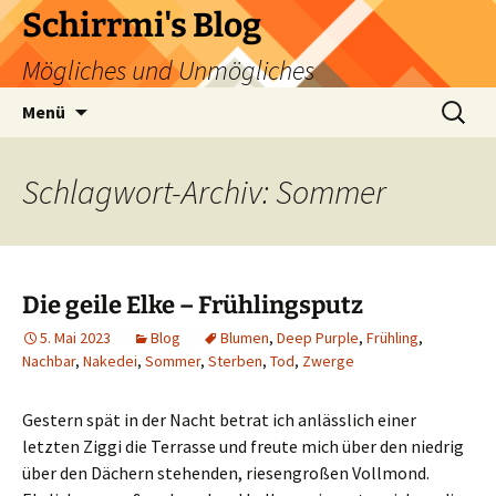
Zum
Schirrmi's Blog
Inhalt
Mögliches und Unmögliches
springen
Suchen
Menü
nach:
Schlagwort-Archiv: Sommer
Die geile Elke – Frühlingsputz
5. Mai 2023
Blog
Blumen
,
Deep Purple
,
Frühling
,
Nachbar
,
Nakedei
,
Sommer
,
Sterben
,
Tod
,
Zwerge
Gestern spät in der Nacht betrat ich anlässlich einer
letzten Ziggi die Terrasse und freute mich über den niedrig
über den Dächern stehenden, riesengroßen Vollmond.