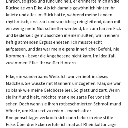
Ehrlich, so groß und rund und hell, er erinnerte mich an die
Rückseite von Elke. Als ich damals gewöhnlich hinter ihr
kniete und alles im Blick hatte, während meine Lenden
rhythmisch, erst zart und vorsichtig reingleitend, dann mit
ein wenig mehr Mut schneller werdend, bis zum harten Fick
und beiderseitigem Jauchzen in einem süßen, wir in einem
heftig atmenden Erguss endeten. Ich musste echt
aufpassen, und das war mein eigens innerlicher Befehl, nie
Kommen – bevor die Angebetene nicht kam. Im Idealfall
zusammen. Elke. Ihr weißer Hintern.
Elke, ein wunderbares Weib. Ich war verliebt in dieses
Mädchen. Sie wusste mit Männern umzugehen. Klar, sie war
so blank wie meine Geldbörse leer. So glatt und zart. Wenn
sie ihr Mund hielt, möchte man eine zarte Fee vor sich
sehen. Doch wenn sie ihren rotbeschmierten Schmollmund
öffnete, um Klartext zu reden – manch alter
Kneipenschläger verkroch sich dann lieber in eine stille
Ecke. Über drei Ecken erfuhr ich mal auf Rheinkultur vage