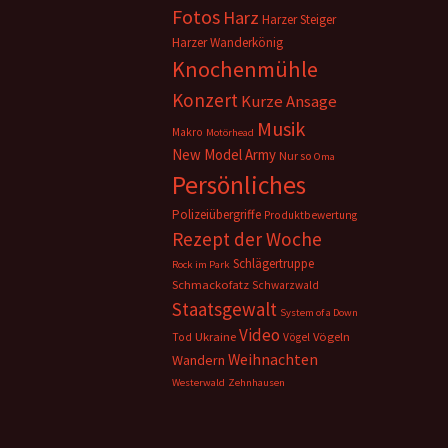
Fotos
Harz
Harzer Steiger
Harzer Wanderkönig
Knochenmühle
Konzert
Kurze Ansage
Musik
Makro
Motörhead
New Model Army
Nur so
Oma
Persönliches
Polizeiübergriffe
Produktbewertung
Rezept der Woche
Schlägertruppe
Rock im Park
Schmackofatz
Schwarzwald
Staatsgewalt
System of a Down
Video
Ukraine
Vögeln
Tod
Vögel
Weihnachten
Wandern
Westerwald
Zehnhausen