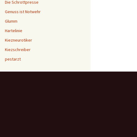
Die Schrottpresse
Genuss ist Notwehr
Glumm
Hartelinie
Kiezneurotiker
Kiezschreiber
pestarzt