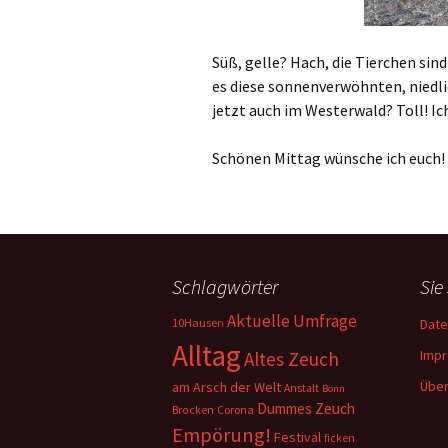
Süß, gelle? Hach, die Tierchen sin
es diese sonnenverwöhnten, niedli
jetzt auch im Westerwald? Toll! Ic
Schönen Mittag wünsche ich euch!
Schlagwörter
Sie
Aktuelle Umfrage
10Hausen
Date
Alltag
Imp
Altes Zeuch
Über
am Arsch der Welt
Anstalt
Bonn
Dummes Zeuch
Corona
Brocken
Empörung!
Festival
ficken