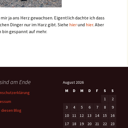
d mir ja ans Herz gewachsen. Eigentlich dachte ich dass
chen Dinger nur im Harz gibt. Siehe
hier
und
hier
. Aber
h bin gespannt auf mehr.
 sind am Ende
August 2026
M
D
M
D
F
S
S
nschutzerklärung
1
2
ressum
3
4
5
6
7
8
9
 diesen Blog
10
11
12
13
14
15
16
17
18
19
20
21
22
23