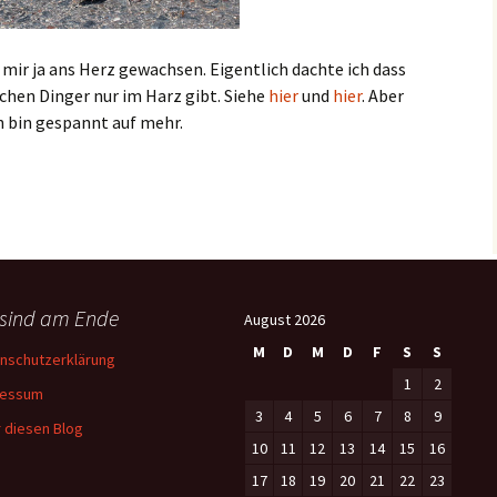
d mir ja ans Herz gewachsen. Eigentlich dachte ich dass
chen Dinger nur im Harz gibt. Siehe
hier
und
hier
. Aber
h bin gespannt auf mehr.
 sind am Ende
August 2026
M
D
M
D
F
S
S
nschutzerklärung
1
2
ressum
3
4
5
6
7
8
9
 diesen Blog
10
11
12
13
14
15
16
17
18
19
20
21
22
23