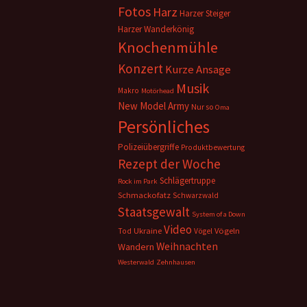
Fotos
Harz
Harzer Steiger
Harzer Wanderkönig
Knochenmühle
Konzert
Kurze Ansage
Musik
Makro
Motörhead
New Model Army
Nur so
Oma
Persönliches
Polizeiübergriffe
Produktbewertung
Rezept der Woche
Schlägertruppe
Rock im Park
Schmackofatz
Schwarzwald
Staatsgewalt
System of a Down
Video
Ukraine
Vögeln
Tod
Vögel
Weihnachten
Wandern
Westerwald
Zehnhausen