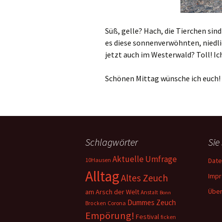
Süß, gelle? Hach, die Tierchen sin
es diese sonnenverwöhnten, niedli
jetzt auch im Westerwald? Toll! Ic
Schönen Mittag wünsche ich euch!
Schlagwörter
Sie
Aktuelle Umfrage
10Hausen
Date
Alltag
Imp
Altes Zeuch
Über
am Arsch der Welt
Anstalt
Bonn
Dummes Zeuch
Corona
Brocken
Empörung!
Festival
ficken