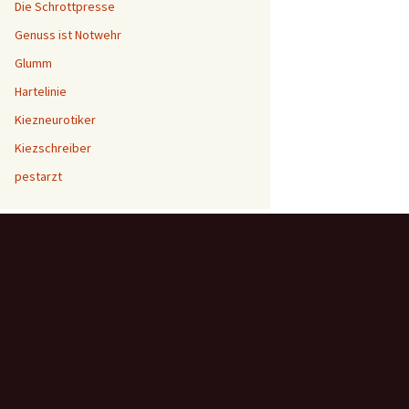
Die Schrottpresse
Genuss ist Notwehr
Glumm
Hartelinie
Kiezneurotiker
Kiezschreiber
pestarzt