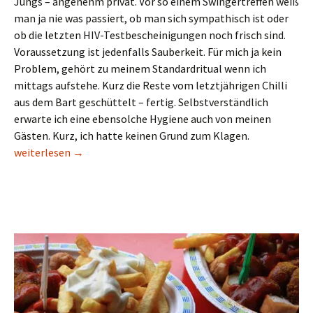
Jungs – angenehm privat. Vor so einem Swingertreffen weiß
man ja nie was passiert, ob man sich sympathisch ist oder
ob die letzten HIV-Testbescheinigungen noch frisch sind.
Voraussetzung ist jedenfalls Sauberkeit. Für mich ja kein
Problem, gehört zu meinem Standardritual wenn ich
mittags aufstehe. Kurz die Reste vom letztjährigen Chilli
aus dem Bart geschüttelt – fertig. Selbstverständlich
erwarte ich eine ebensolche Hygiene auch von meinen
Gästen. Kurz, ich hatte keinen Grund zum Klagen.
Ein scharfer Abend mit 3 Waldmeistern
weiterlesen
→