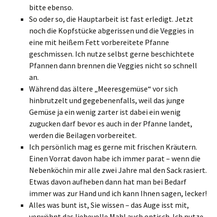
bitte ebenso.
So oder so, die Hauptarbeit ist fast erledigt. Jetzt
noch die Kopfstücke abgerissen und die Veggies in
eine mit heißem Fett vorbereitete Pfanne
geschmissen. Ich nutze selbst gerne beschichtete
Pfannen dann brennen die Veggies nicht so schnell
an.
Während das ältere „Meeresgemüse“ vor sich
hinbrutzelt und gegebenenfalls, weil das junge
Gemüse ja ein wenig zarter ist dabei ein wenig
zugucken darf bevor es auch in der Pfanne landet,
werden die Beilagen vorbereitet.
Ich persönlich mag es gerne mit frischen Kräutern.
Einen Vorrat davon habe ich immer parat – wenn die
Nebenköchin mir alle zwei Jahre mal den Sack rasiert.
Etwas davon aufheben dann hat man bei Bedarf
immer was zur Hand und ich kann Ihnen sagen, lecker!
Alles was bunt ist, Sie wissen – das Auge isst mit,
verwöhnt das liebevolle Mahl auch optisch. Ich nutze