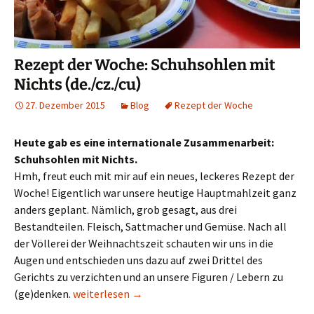
Rezept der Woche: Schuhsohlen mit
Nichts (de./cz./cu)
27. Dezember 2015
Blog
Rezept der Woche
Heute gab es eine internationale Zusammenarbeit:
Schuhsohlen mit Nichts.
Hmh, freut euch mit mir auf ein neues, leckeres Rezept der
Woche! Eigentlich war unsere heutige Hauptmahlzeit ganz
anders geplant. Nämlich, grob gesagt, aus drei
Bestandteilen. Fleisch, Sattmacher und Gemüse. Nach all
der Völlerei der Weihnachtszeit schauten wir uns in die
Augen und entschieden uns dazu auf zwei Drittel des
Gerichts zu verzichten und an unsere Figuren / Lebern zu
Rezept der Woche: Schuhsohlen mit Nichts (de./cz.
(ge)denken.
weiterlesen
→