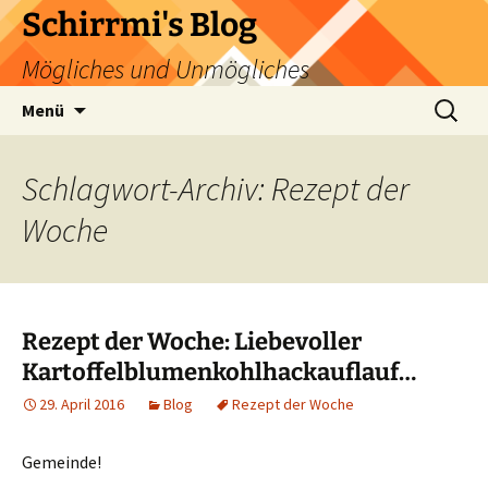
Zum
Schirrmi's Blog
Inhalt
Mögliches und Unmögliches
springen
Suchen
Menü
nach:
Schlagwort-Archiv: Rezept der
Woche
Rezept der Woche: Liebevoller
Kartoffelblumenkohlhackauflauf…
29. April 2016
Blog
Rezept der Woche
Gemeinde!