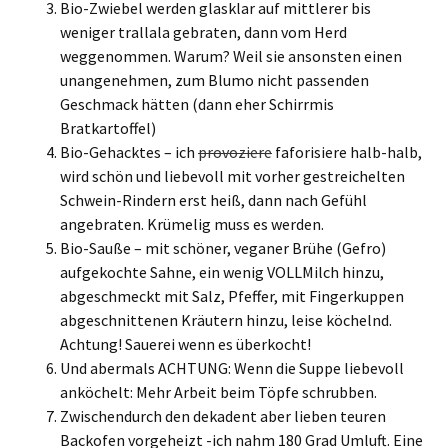
Bio-Zwiebel werden glasklar auf mittlerer bis
weniger trallala gebraten, dann vom Herd
weggenommen. Warum? Weil sie ansonsten einen
unangenehmen, zum Blumo nicht passenden
Geschmack hätten (dann eher Schirrmis
Bratkartoffel)
Bio-Gehacktes – ich
provoziere
faforisiere halb-halb,
wird schön und liebevoll mit vorher gestreichelten
Schwein-Rindern erst heiß, dann nach Gefühl
angebraten. Krümelig muss es werden.
Bio-Sauße – mit schöner, veganer Brühe (Gefro)
aufgekochte Sahne, ein wenig VOLLMilch hinzu,
abgeschmeckt mit Salz, Pfeffer, mit Fingerkuppen
abgeschnittenen Kräutern hinzu, leise köchelnd.
Achtung! Sauerei wenn es überkocht!
Und abermals ACHTUNG: Wenn die Suppe liebevoll
anköchelt: Mehr Arbeit beim Töpfe schrubben.
Zwischendurch den dekadent aber lieben teuren
Backofen vorgeheizt -ich nahm 180 Grad Umluft. Eine