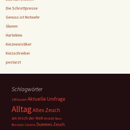
Die Schrottpresse
Genuss ist Notwehr
Glumm
Hartelinie
Kiezneurotiker
Kiezschreiber
pestarzt
Schlagwörter
Aktuelle Umfrage
10Hausen
Alltag
Altes Zeuch
am Arsch der Welt
Anstalt
Bonn
Dummes Zeuch
Corona
Brocken