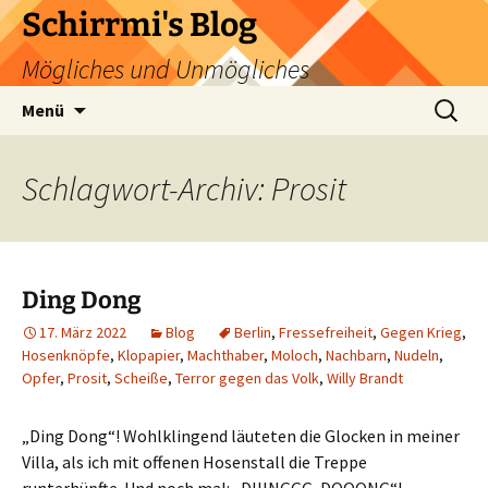
Zum
Schirrmi's Blog
Inhalt
Mögliches und Unmögliches
springen
Suchen
Menü
nach:
Schlagwort-Archiv: Prosit
Ding Dong
17. März 2022
Blog
Berlin
,
Fressefreiheit
,
Gegen Krieg
,
Hosenknöpfe
,
Klopapier
,
Machthaber
,
Moloch
,
Nachbarn
,
Nudeln
,
Opfer
,
Prosit
,
Scheiße
,
Terror gegen das Volk
,
Willy Brandt
„Ding Dong“! Wohlklingend läuteten die Glocken in meiner
Villa, als ich mit offenen Hosenstall die Treppe