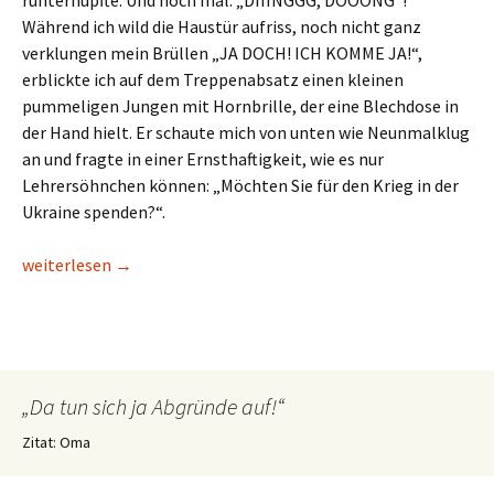
runterhüpfte. Und noch mal: „DIIINGGG, DOOONG“!
Während ich wild die Haustür aufriss, noch nicht ganz
verklungen mein Brüllen „JA DOCH! ICH KOMME JA!“,
erblickte ich auf dem Treppenabsatz einen kleinen
pummeligen Jungen mit Hornbrille, der eine Blechdose in
der Hand hielt. Er schaute mich von unten wie Neunmalklug
an und fragte in einer Ernsthaftigkeit, wie es nur
Lehrersöhnchen können: „Möchten Sie für den Krieg in der
Ukraine spenden?“.
Ding Dong
weiterlesen
→
„Da tun sich ja Abgründe auf!“
Zitat: Oma