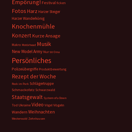
Empörung!
Festival
ficken
Fotos
Harz
Harzer Steiger
Harzer Wanderkönig
Knochenmühle
Konzert
Kurze Ansage
Musik
Makro
Motörhead
New Model Army
Nur so
Oma
Persönliches
Polizeiübergriffe
Produktbewertung
Rezept der Woche
Schlägertruppe
Rock im Park
Schmackofatz
Schwarzwald
Staatsgewalt
System of a Down
Video
Ukraine
Vögeln
Tod
Vögel
Weihnachten
Wandern
Westerwald
Zehnhausen