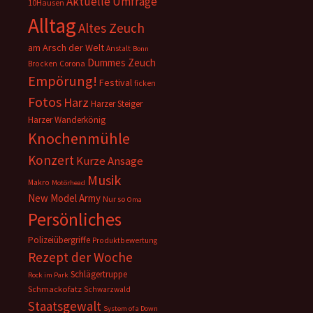
Aktuelle Umfrage
10Hausen
Alltag
Altes Zeuch
am Arsch der Welt
Anstalt
Bonn
Dummes Zeuch
Corona
Brocken
Empörung!
Festival
ficken
Fotos
Harz
Harzer Steiger
Harzer Wanderkönig
Knochenmühle
Konzert
Kurze Ansage
Musik
Makro
Motörhead
New Model Army
Nur so
Oma
Persönliches
Polizeiübergriffe
Produktbewertung
Rezept der Woche
Schlägertruppe
Rock im Park
Schmackofatz
Schwarzwald
Staatsgewalt
System of a Down