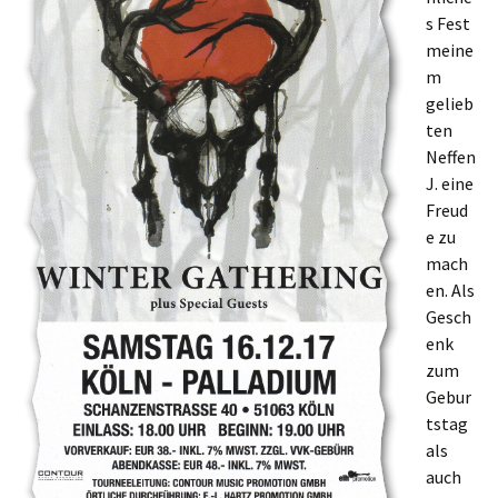
s Fest
meine
m
gelieb
ten
Neffen
J. eine
Freud
e zu
mach
en. Als
Gesch
enk
zum
Gebur
tstag
als
auch