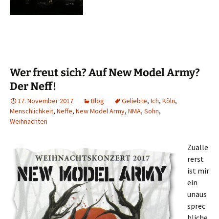
Wer freut sich? Auf New Model Army?
Der Neff!
17. November 2017
Blog
Geliebte
,
Ich
,
Köln
,
Menschlichkeit
,
Neffe
,
New Model Army
,
NMA
,
Sohn
,
Weihnachten
Zualle
rerst
ist mir
ein
unaus
sprec
hliche