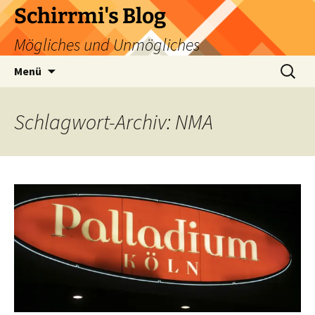
Zum
Schirrmi's Blog
Inhalt
Mögliches und Unmögliches
springen
Suchen
Menü
nach:
Schlagwort-Archiv: NMA