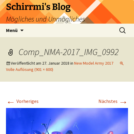
Zum
Schirrmi's Blog
Inhalt
Mögliches und Unmögliches
springen
Suchen
Menü
nach:
Comp_NMA-2017_IMG_0992
Veröffentlicht am
27. Januar 2018
in
New Model Army 2017
Volle Auflösung (901 × 600)
←
→
Vorheriges
Nächstes