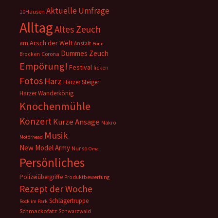
Aktuelle Umfrage
10Hausen
Alltag
Altes Zeuch
am Arsch der Welt
Anstalt
Bonn
Dummes Zeuch
Corona
Brocken
Empörung!
Festival
ficken
Fotos
Harz
Harzer Steiger
Harzer Wanderkönig
Knochenmühle
Konzert
Kurze Ansage
Makro
Musik
Motörhead
New Model Army
Nur so
Oma
Persönliches
Polizeiübergriffe
Produktbewertung
Rezept der Woche
Schlägertruppe
Rock im Park
Schmackofatz
Schwarzwald