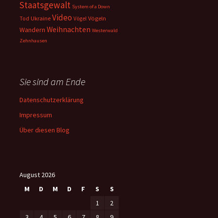
Staatsgewalt
System of a Down
Video
Ukraine
Vögeln
Tod
Vögel
Weihnachten
Wandern
Westerwald
Zehnhausen
Sie sind am Ende
Datenschutzerklärung
Impressum
Über diesen Blog
August 2026
M
D
M
D
F
S
S
1
2
3
4
5
6
7
8
9